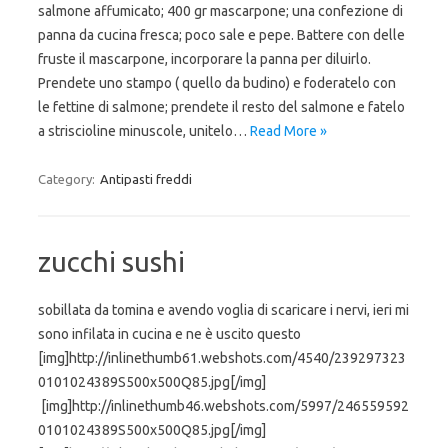
salmone affumicato; 400 gr mascarpone; una confezione di
panna da cucina fresca; poco sale e pepe. Battere con delle
fruste il mascarpone, incorporare la panna per diluirlo.
Prendete uno stampo ( quello da budino) e foderatelo con
le fettine di salmone; prendete il resto del salmone e fatelo
a striscioline minuscole, unitelo…
Read More »
Category:
Antipasti freddi
zucchi sushi
sobillata da tomina e avendo voglia di scaricare i nervi, ieri mi
sono infilata in cucina e ne è uscito questo
[img]http://inlinethumb61.webshots.com/4540/239297323
0101024389S500x500Q85.jpg[/img]
[img]http://inlinethumb46.webshots.com/5997/246559592
0101024389S500x500Q85.jpg[/img]