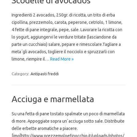
Scodelle di avocados
Ingredienti 2 avocados, 250gr. di ricotta, un trito di erba
cipollina, prezzemolo, carota, peperone, cetriolo, 1 limone,
4 fette di pane integrale, pepe, sale. Lavorare la ricotta con
lo yogurt, aggiungervi le verdure tritate (lasciandone da
parte un cucchiaio) salare, pepare e rimescolare.Tagliare a
meta´gli avocados, togliere il nocciolo e spruzzarli con
limone, riempire il…
Read More »
Category:
Antipasti freddi
Acciuga e marmellata
Su una fetta di pane tostato spalmate un poco di marmellata
di more. Appoggiate sopra un`acciuga sotto sale. Distribuite
delle erbette aromatiche a piacere.
[img]http://www.prezzemoloefinocchio.it/uploads/photos/