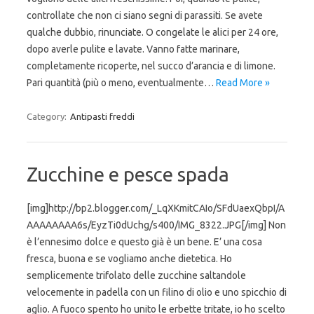
controllate che non ci siano segni di parassiti. Se avete
qualche dubbio, rinunciate. O congelate le alici per 24 ore,
dopo averle pulite e lavate. Vanno fatte marinare,
completamente ricoperte, nel succo d’arancia e di limone.
Pari quantità (più o meno, eventualmente…
Read More »
Category:
Antipasti freddi
Zucchine e pesce spada
[img]http://bp2.blogger.com/_LqXKmitCAIo/SFdUaexQbpI/A
AAAAAAAA6s/EyzTi0dUchg/s400/IMG_8322.JPG[/img] Non
è l’ennesimo dolce e questo già è un bene. E’ una cosa
fresca, buona e se vogliamo anche dietetica. Ho
semplicemente trifolato delle zucchine saltandole
velocemente in padella con un filino di olio e uno spicchio di
aglio. A fuoco spento ho unito le erbette tritate, io ho scelto