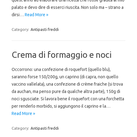
quest’anno ad elaborare una ricetta che fosse gradita al mio
palato e devo dire di esserci riuscita. Non solo ma – strano a
dirsi…
Read More »
Category:
Antipasti freddi
Crema di formaggio e noci
Occorrono: una confezione di roquefort (quello blu),
saranno forse 150/200g, un caprino (di capra, non quello
vaccino vallelata), una confezione di crème fraiche (si trova
da auchan, ma penso pure da qualche altra parte), 150g di
noci sgusciate. Si lavora bene il roquefort con una forchetta
per renderlo morbido, si aggiungono il caprino e la…
Read More »
Category:
Antipasti freddi