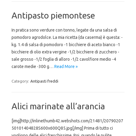
Antipasto piemontese
In pratica sono verdure con tonno, legate da una salsa di
pomodoro agrodolce. La mia ricetta (da caserma) è questa: -
kg. 1.4 di salsa di pomodoro -1 bicchiere di aceto bianco -1
bicchiere di olio extra vergine -1/2 bicchiere di zucchero -
sale grosso -1/2 foglia di alloro -1/2 cavolfiore medio -4
carote medie -300 g…
Read More »
Category:
Antipasti freddi
Alici marinate all’arancia
[img]http://inlinethumb42.webshots.com/21481/20790207
50101404828S600x600Q85.jpg[/img] Prima di tutto ci
vogliono delle alici freschissime. Poi, quando le pulite,