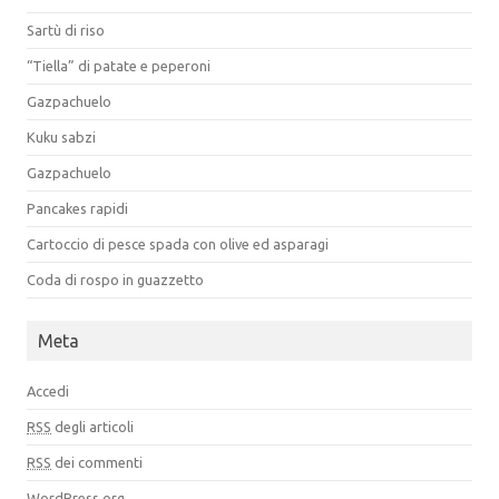
Sartù di riso
“Tiella” di patate e peperoni
Gazpachuelo
Kuku sabzi
Gazpachuelo
Pancakes rapidi
Cartoccio di pesce spada con olive ed asparagi
Coda di rospo in guazzetto
Meta
Accedi
RSS
degli articoli
RSS
dei commenti
WordPress.org