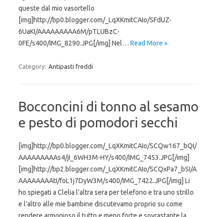
queste dal mio vasortello
[img]http://bp0.blogger.com/_LqXKmitCAIo/SFdUZ-
6UaKI/AAAAAAAAA6M/pTLUBzC-
0FE/s400/IMG_8290.JPG[/img] Nel…
Read More »
Category:
Antipasti freddi
Bocconcini di tonno al sesamo
e pesto di pomodori secchi
[img]http://bp0.blogger.com/_LqXKmitCAIo/SCQw167_bQI/
AAAAAAAAAs4/jI_6WH3M-HY/s400/IMG_7453.JPG[/img]
[img]http://bp2.blogger.com/_LqXKmitCAIo/SCQxPa7_bSI/A
AAAAAAAAtI/foL1j7DyW3M/s400/IMG_7422.JPG[/img] Li
ho spiegati a Clelia l’altra sera per telefono e tra uno strillo
e l’altro alle mie bambine discutevamo proprio su come
rendere armonioso il tutto e meno forte e sovrastante la