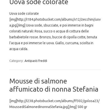
Uova sode colorate
Uova sode colorate
[img]http://i184.photobucket.com/albums/x12/zecchini/uov
a.jpg[/img] Uova sode, sbucciate, e poi immerse in bagni
colorati naturali: Rosa, succo o acqua di cottura delle
barbabietole rosse. Bronzo, buccie di cipolla cotte, tenuta
l’acqua e poi immerse le uova. Giallo, curcuma, sciolta in
acqua calda.
Category:
Antipasti freddi
Mousse di salmone
affumicato di nonna Stefania
[img]http://i238.photobucket.com/albums/ff302/golosa23/
MoussediSalmonedinonnaStefania.jpg[/img] 500 gr