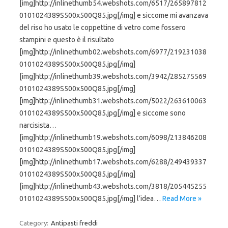
[img]http://inlinethumb54.webshots.com/6517/265897812
0101024389S500x500Q85.jpg[/img] e siccome mi avanzava
del riso ho usato le coppettine di vetro come fossero
stampini e questo è il risultato
[img]http://inlinethumb02.webshots.com/6977/219231038
0101024389S500x500Q85.jpg[/img]
[img]http://inlinethumb39.webshots.com/3942/285275569
0101024389S500x500Q85.jpg[/img]
[img]http://inlinethumb31.webshots.com/5022/263610063
0101024389S500x500Q85.jpg[/img] e siccome sono
narcisista…
[img]http://inlinethumb19.webshots.com/6098/213846208
0101024389S500x500Q85.jpg[/img]
[img]http://inlinethumb17.webshots.com/6288/249439337
0101024389S500x500Q85.jpg[/img]
[img]http://inlinethumb43.webshots.com/3818/205445255
0101024389S500x500Q85.jpg[/img] l’idea…
Read More »
Category:
Antipasti freddi