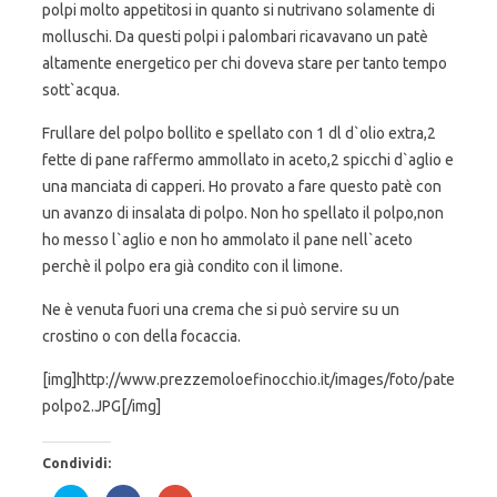
polpi molto appetitosi in quanto si nutrivano solamente di
molluschi. Da questi polpi i palombari ricavavano un patè
altamente energetico per chi doveva stare per tanto tempo
sott`acqua.
Frullare del polpo bollito e spellato con 1 dl d`olio extra,2
fette di pane raffermo ammollato in aceto,2 spicchi d`aglio e
una manciata di capperi. Ho provato a fare questo patè con
un avanzo di insalata di polpo. Non ho spellato il polpo,non
ho messo l`aglio e non ho ammolato il pane nell`aceto
perchè il polpo era già condito con il limone.
Ne è venuta fuori una crema che si può servire su un
crostino o con della focaccia.
[img]http://www.prezzemoloefinocchio.it/images/foto/pate
polpo2.JPG[/img]
Condividi: