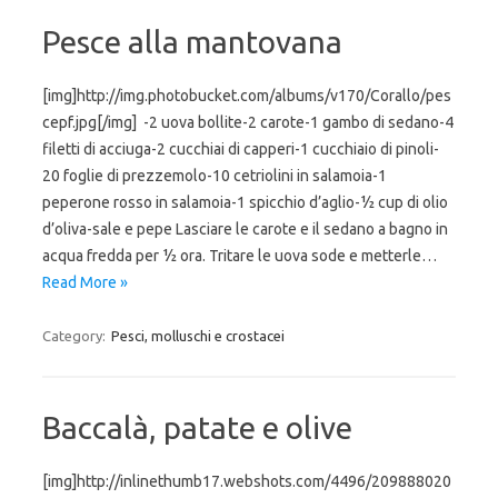
Pesce alla mantovana
[img]http://img.photobucket.com/albums/v170/Corallo/pes
cepf.jpg[/img] -2 uova bollite-2 carote-1 gambo di sedano-4
filetti di acciuga-2 cucchiai di capperi-1 cucchiaio di pinoli-
20 foglie di prezzemolo-10 cetriolini in salamoia-1
peperone rosso in salamoia-1 spicchio d’aglio-½ cup di olio
d’oliva-sale e pepe Lasciare le carote e il sedano a bagno in
acqua fredda per ½ ora. Tritare le uova sode e metterle…
Read More »
Category:
Pesci, molluschi e crostacei
Baccalà, patate e olive
[img]http://inlinethumb17.webshots.com/4496/209888020