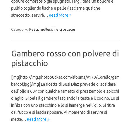
oppure compratelo già spugnato. Fargli dare un bollore e
pulirlo togliendo lische e pelle (lasciarne qualche
straccetto, servirà…
Read More »
Category:
Pesci, molluschi e crostacei
Gambero rosso con polvere di
pistacchio
[img]http://img.photobucket.com/albums/v170/Corallo/gam
beropf.jpg[/img] La ricetta di Susi Diaz prevede di scaldare
dell`olio a 60º con qualche rametto di prezzemolo e spicchi
d`aglio. Si pela il gambero lasciando la testa e il codino. Lo si
infilza con uno stecchino e lo si immerge nell`olio. Si ritira
dal fuoco e si lascia riposare. Al momento di servire si
mette…
Read More »