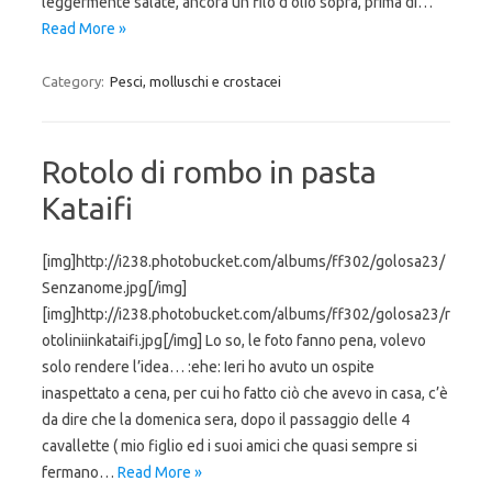
leggermente salate, ancora un filo d’olio sopra, prima di…
Read More »
Category:
Pesci, molluschi e crostacei
Rotolo di rombo in pasta
Kataifi
[img]http://i238.photobucket.com/albums/ff302/golosa23/
Senzanome.jpg[/img]
[img]http://i238.photobucket.com/albums/ff302/golosa23/r
otoliniinkataifi.jpg[/img] Lo so, le foto fanno pena, volevo
solo rendere l’idea… :ehe: Ieri ho avuto un ospite
inaspettato a cena, per cui ho fatto ciò che avevo in casa, c’è
da dire che la domenica sera, dopo il passaggio delle 4
cavallette ( mio figlio ed i suoi amici che quasi sempre si
fermano…
Read More »