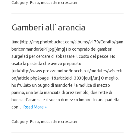
Category:
Pesci, molluschi e crostacei
Gamberi all`arancia
[img]http://img.photobucket.com/albums/v170/Corallo/gam
bericonmandorlePF.jpg[/img] Ho comprato dei gamberi
surgelati per cercare di abbassare il costo del pesce. Ho
usato la pastella che avevo preparato
[url=http://www.prezzemoloefinocchio.it/modules/wfsecti
on/article.php?page=1&articleid=3838]qui[/url] O meglio,
ho frullato un pugno di mandorle, la mollica di mezzo
panino, una bella manciata di prezzemolo, due fette di
buccia d`arancia e il succo di mezzo limone. In una padella
con…
Read More »
Category:
Pesci, molluschi e crostacei