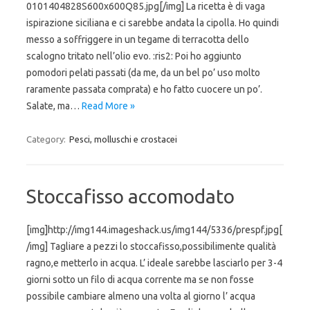
0101404828S600x600Q85.jpg[/img] La ricetta è di vaga
ispirazione siciliana e ci sarebbe andata la cipolla. Ho quindi
messo a soffriggere in un tegame di terracotta dello
scalogno tritato nell’olio evo. :ris2: Poi ho aggiunto
pomodori pelati passati (da me, da un bel po’ uso molto
raramente passata comprata) e ho fatto cuocere un po’.
Salate, ma…
Read More »
Category:
Pesci, molluschi e crostacei
Stoccafisso accomodato
[img]http://img144.imageshack.us/img144/5336/prespf.jpg[
/img] Tagliare a pezzi lo stoccafisso,possibilimente qualità
ragno,e metterlo in acqua. L’ ideale sarebbe lasciarlo per 3-4
giorni sotto un filo di acqua corrente ma se non fosse
possibile cambiare almeno una volta al giorno l’ acqua