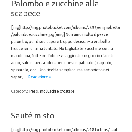
Palombo e zucchine alla
scapece
[img]http://img.photobucket.com/albums/v292/emynabetta
/palomboezucchine.jpg[/img] Non amo molto il pesce
palombo, per il suo sapore troppo deciso. Ma era bello
fresco ieri e mi ha tentato. Ho tagliato le zucchine con la
mandolina, fritte nell’olio e.v., aggiunto un goccio d’aceto,
aglio, sale e menta. idem per il pesce palombo( cagnolo,
spinarolo, ecc) Una ricetta semplice, ma armoniosa nei
sapori,…
Read More »
Category:
Pesci, molluschi e crostacei
Sauté misto
[img]http://img.photobucket.com/albums/v181/cleris/saut-