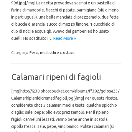
996.jpg[/img] La ricetta prevedeva scampi e un pastella di
farina di mandorle, fiocchi di patate, parmigiano (più o meno
in parti uguali), una bella manciata di prezzemolo, due fette
di buccia d`arancia, succo di mezzo limone, 1 cucchiaio di
olio di noci e acqua qb. Avevo dei gamberi ed ho usato
quelli. Ho sostituito i…
Read More »
Category:
Pesci, molluschi e crostacei
Calamari ripeni di fagioli
[img]http://i238.photobucket.com/albums/ff302/golosa23/
Calamariripienidicremadifagioli.jpg[/img] Per questa ricetta,
considerate circa 3 calamari medi a testa; qualche spicchio
d’aglio; sale; pepe; olio evo; prezzemolo. Per il ripieno:
fagioli cannellini lessati, vanno bene anche in scatola;
cipolla fresca; sale, pepe, vino bianco. Pulite i calamari (si