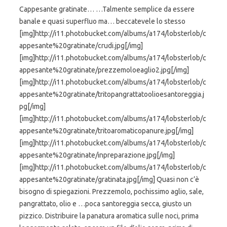
Cappesante gratinate… …Talmente semplice da essere
banale e quasi superfluo ma… beccatevele lo stesso
[img]http://i11.photobucket.com/albums/a174/lobsterlob/c
appesante%20gratinate/crudi.jpg[/img]
[img]http://i11.photobucket.com/albums/a174/lobsterlob/c
appesante%20gratinate/prezzemoloeaglio2.jpg[/img]
[img]http://i11.photobucket.com/albums/a174/lobsterlob/c
appesante%20gratinate/tritopangrattatoolioesantoreggia.j
pg[/img]
[img]http://i11.photobucket.com/albums/a174/lobsterlob/c
appesante%20gratinate/tritoaromaticopanure.jpg[/img]
[img]http://i11.photobucket.com/albums/a174/lobsterlob/c
appesante%20gratinate/inpreparazione.jpg[/img]
[img]http://i11.photobucket.com/albums/a174/lobsterlob/c
appesante%20gratinate/gratinata.jpg[/img] Quasi non c’è
bisogno di spiegazioni. Prezzemolo, pochissimo aglio, sale,
pangrattato, olio e …poca santoreggia secca, giusto un
pizzico. Distribuire la panatura aromatica sulle noci, prima