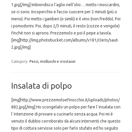
1.jpg[/img] Imbiondisco l’aglio nell’olio… metto i moscardini,
se ci sono. Incoperchio e faccio cuocere per 2 minuti (più o
meno). Poi metto i gamberi (o simili) e il vino (non freddo). Poi
i pomodorini. Poi, dopo 2/3 minuti, il resto (cozze e vongole)
finché non si aprono. Prezzemolo e poi il pepe a tavola.
[img]http://img.photobucket.com/albums/v181/cleris/saut-
2.jpg[/img]
Category:
Pesci, molluschi e crostacei
Insalata di polpo
[img]http://www.prezzemoloefinocchio.it/uploads/photos/
882.jpg[/img] Ho scongelato un polpo per fare l`insalata con
l`intenzione di provare a cucinarlo senza acqua. Poi mi è
venuto il dubbio corroborato da alcuni interventi che questo
tipo di cottura servisse solo per farlo stufato ed ho seguito