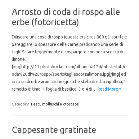
Arrosto di coda di rospo alle
erbe (fotoricetta)
Diliscare una cosa di rospo (questa era circa 800 g.), aprirla e
pareggiare lo spessore della carne praticando una serie di
tagli. Salare leggermente e cospargere con poca scorza di
limone,
[img]http://i11.photobucket.com/albums/a174/lobsterlob/c
oda%20di%20rospo/apertotagliescorzalimone.jpg[/img] ed
un trito di erbe aromatiche (qualche stelo di erba cipollina, 1
rametto di timo, 1 foglia di basilico, 3 o 4 di…
Read More »
Category:
Pesci, molluschi e crostacei
Cappesante gratinate