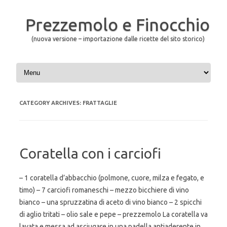
Prezzemolo e Finocchio
(nuova versione – importazione dalle ricette del sito storico)
Skip to content
CATEGORY ARCHIVES:
FRATTAGLIE
Coratella con i carciofi
– 1 coratella d’abbacchio (polmone, cuore, milza e fegato, e
timo) – 7 carciofi romaneschi – mezzo bicchiere di vino
bianco – una spruzzatina di aceto di vino bianco – 2 spicchi
di aglio tritati – olio sale e pepe – prezzemolo La coratella va
lavata e messa ad asciugare in una padella antiaderente in…