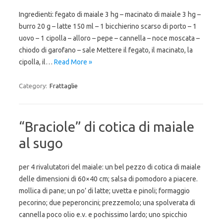
Ingredienti: fegato di maiale 3 hg – macinato di maiale 3 hg –
burro 20 g – latte 150 ml – 1 bicchierino scarso di porto – 1
uovo – 1 cipolla – alloro – pepe – cannella – noce moscata –
chiodo di garofano – sale Mettere il fegato, il macinato, la
cipolla, il…
Read More »
Category:
Frattaglie
“Braciole” di cotica di maiale
al sugo
per 4 rivalutatori del maiale: un bel pezzo di cotica di maiale
delle dimensioni di 60×40 cm; salsa di pomodoro a piacere.
mollica di pane; un po’ di latte; uvetta e pinoli; formaggio
pecorino; due peperoncini; prezzemolo; una spolverata di
cannella poco olio e.v. e pochissimo lardo; uno spicchio