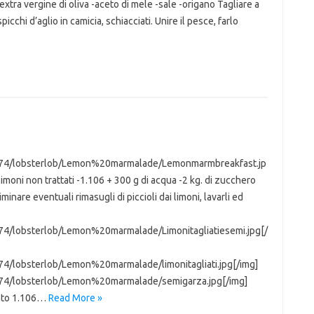
 extra vergine di oliva -aceto di mele -sale -origano Tagliare a
picchi d’aglio in camicia, schiacciati. Unire il pesce, farlo
a174/lobsterlob/Lemon%20marmalade/Lemonmarmbreakfast.jp
 limoni non trattati -1.106 + 300 g di acqua -2 kg. di zucchero
inare eventuali rimasugli di piccioli dai limoni, lavarli ed
174/lobsterlob/Lemon%20marmalade/Limonitagliatiesemi.jpg[/
74/lobsterlob/Lemon%20marmalade/limonitagliati.jpg[/img]
174/lobsterlob/Lemon%20marmalade/semigarza.jpg[/img]
iunto 1.106…
Read More »