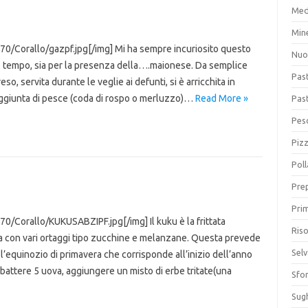
Med
Min
0/Corallo/gazpf.jpg[/img] Mi ha sempre incuriosito questo
Nuo
el tempo, sia per la presenza della….maionese. Da semplice
Pas
 servita durante le veglie ai defunti, si è arricchita in
’aggiunta di pesce (coda di rospo o merluzzo)…
Read More »
Pas
Pesc
Piz
Poll
Prep
Prim
/Corallo/KUKUSABZIPF.jpg[/img] Il kuku è la frittata
Riso
ara con vari ortaggi tipo zucchine e melanzane. Questa prevede
Sel
l’equinozio di primavera che corrisponde all’inizio dell’anno
,battere 5 uova, aggiungere un misto di erbe tritate(una
Sfor
Sugh