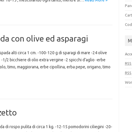
e per 10-15′, mescolando ogni tanto, mentre si…
Read More »
Pan
Cart
Cod
da con olive ed asparagi
M
spada alti circa 1 cm. -100-120 g di sparagi di mare -24 olive
Acc
-1/2 bicchiere di olio extra vergine -2 spicchi d’aglio -erbe
RSS
lo, timo, maggiorana, erbe cipollina, erba pepe, origano, timo
RSS
Wor
zetto
a di rospo pulita di circa 1 kg. -12-15 pomodorini ciliegini -20-