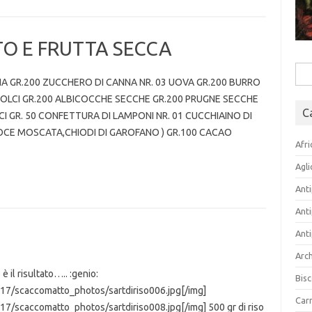
TO E FRUTTA SECCA
Rice
INA GR.200 ZUCCHERO DI CANNA NR. 03 UOVA GR.200 BURRO
per:
 DOLCI GR.200 ALBICOCCHE SECCHE GR.200 PRUGNE SECCHE
C
OCI GR. 50 CONFETTURA DI LAMPONI NR. 01 CUCCHIAINO DI
OCE MOSCATA,CHIODI DI GAROFANO ) GR.100 CACAO
Afri
Agli
Anti
Anti
Anti
Arch
 il risultato….. :genio:
Bisc
r17/scaccomatto_photos/sartdiriso006.jpg[/img]
Carn
17/scaccomatto_photos/sartdiriso008.jpg[/img] 500 gr di riso