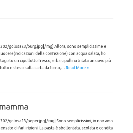
302/golosa23/burg.jpg[/img] Allora, sono semplicissime e
 cuocere(indicazioni della confezione) con acqua salata, ho
ttugiato un cipollotto fresco, erba cipollina tritata un uovo più
l tutto e steso sulla carta da forno,…
Read More »
la mamma
302/golosa23/peper.jpg[/img] Sono semplicissimi, io non amo
pensato di farli ripieni. La pasta è sbollentata, scolata e condita