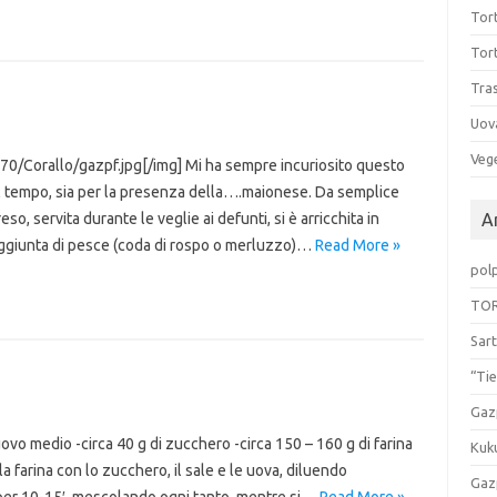
Tort
Tort
Tras
Uov
Vege
0/Corallo/gazpf.jpg[/img] Mi ha sempre incuriosito questo
el tempo, sia per la presenza della….maionese. Da semplice
 servita durante le veglie ai defunti, si è arricchita in
Ar
’aggiunta di pesce (coda di rospo o merluzzo)…
Read More »
pol
TOR
Sart
“Tie
Gaz
uovo medio -circa 40 g di zucchero -circa 150 – 160 g di farina
Kuk
a farina con lo zucchero, il sale e le uova, diluendo
Gaz