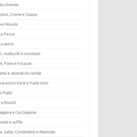
io Oriente
estre, Creme e Zuppe
vo Mondo
ta fresca
ta secca
i, molluschi e crostacei
ze, Pane e Focacce
ame e animali da cortile
arazioni Varie e Piatti Unici
i Piatti
 e Risotti
vaggina e Cacciagione
mati e sufflè
i, Salse, Condimenti e Marinate