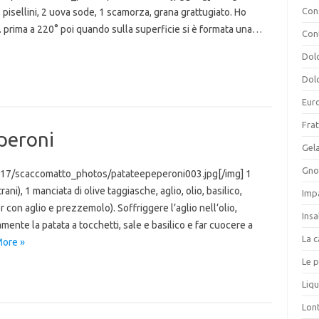
Cons
 pisellini, 2 uova sode, 1 scamorza, grana grattugiato. Ho
m. prima a 220° poi quando sulla superficie si è formata una…
Con
Dolc
Dolc
Eur
Frat
eperoni
Gela
Gnoc
r17/scaccomatto_photos/patateepeperoni003.jpg[/img] 1
ni), 1 manciata di olive taggiasche, aglio, olio, basilico,
Imp
 con aglio e prezzemolo). Soffriggere l’aglio nell’olio,
Insa
ente la patata a tocchetti, sale e basilico e far cuocere a
La c
ore »
Le p
Liqu
Lon