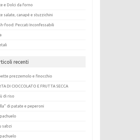
e e Dolci da forno
e salate, canapé e stuzzichini
h-food: Peccati Inconfessabili
a
tali
ticoli recenti
pette prezzemolo e finocchio
TA DI CIOCCOLATO E FRUTTA SECCA
ù di riso
lla” di patate e peperoni
pachuelo
u sabzi
pachuelo