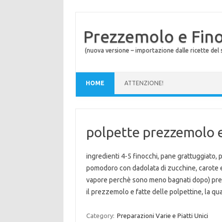
Prezzemolo e Fin
(nuova versione – importazione dalle ricette del s
Skip to content
HOME
ATTENZIONE!
polpette prezzemolo e
ingredienti 4-5 finocchi, pane grattuggiato,
pomodoro con dadolata di zucchine, carote e 
vapore perchè sono meno bagnati dopo) presi 
il prezzemolo e fatte delle polpettine, la q
Category:
Preparazioni Varie e Piatti Unici