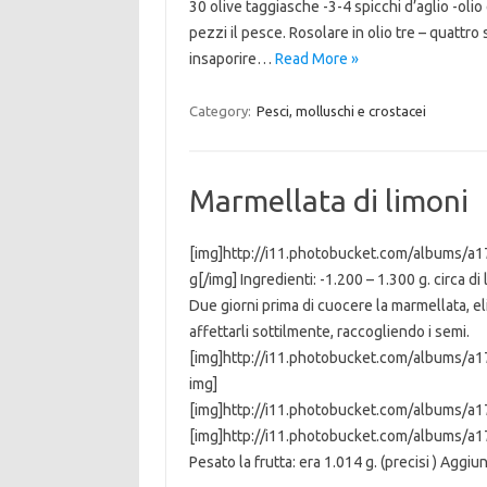
30 olive taggiasche -3-4 spicchi d’aglio -olio
pezzi il pesce. Rosolare in olio tre – quattro s
insaporire…
Read More »
Category:
Pesci, molluschi e crostacei
Marmellata di limoni
[img]http://i11.photobucket.com/albums/
g[/img] Ingredienti: -1.200 – 1.300 g. circa di
Due giorni prima di cuocere la marmellata, elim
affettarli sottilmente, raccogliendo i semi.
[img]http://i11.photobucket.com/albums/a
img]
[img]http://i11.photobucket.com/albums/a1
[img]http://i11.photobucket.com/albums/a
Pesato la frutta: era 1.014 g. (precisi ) Agg