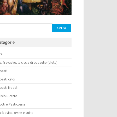
rca
ategorie
ca
o, fravaglio, la ciccia di bagaglio (dieta)
pasti
pasti caldi
pasti freddi
ivio Ricette
otti e Pasticceria
i bovine, ovine e suine