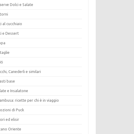
erve Dolci e Salate
torni
i al cucchiaio
i e Dessert
opa
taglie
ti
chi, Canederli e similari
asti base
late e Insalatone
ambusa: ricette per chi è in viaggio
ozioni di Puck
ori ed elisir
tano Oriente