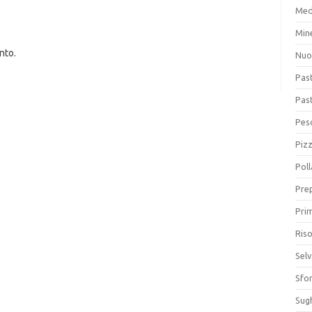
Med
Min
nto.
Nuo
Pas
Pas
Pesc
Piz
Poll
Prep
Prim
Riso
Sel
Sfor
Sugh