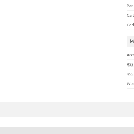
Pan
Cart
Cod
M
Acc
RSS
RSS
Wor