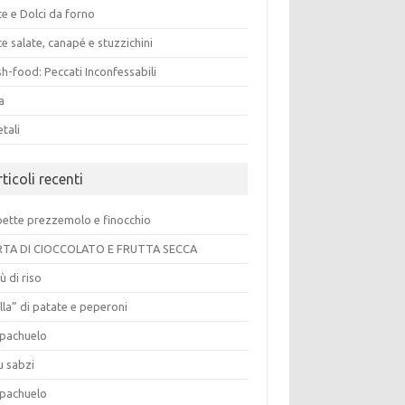
e e Dolci da forno
e salate, canapé e stuzzichini
h-food: Peccati Inconfessabili
a
tali
ticoli recenti
pette prezzemolo e finocchio
TA DI CIOCCOLATO E FRUTTA SECCA
ù di riso
lla” di patate e peperoni
pachuelo
u sabzi
pachuelo