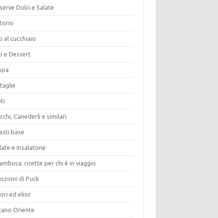
erve Dolci e Salate
torni
i al cucchiaio
i e Dessert
opa
taglie
ti
chi, Canederli e similari
asti base
late e Insalatone
ambusa: ricette per chi è in viaggio
ozioni di Puck
ori ed elisir
tano Oriente