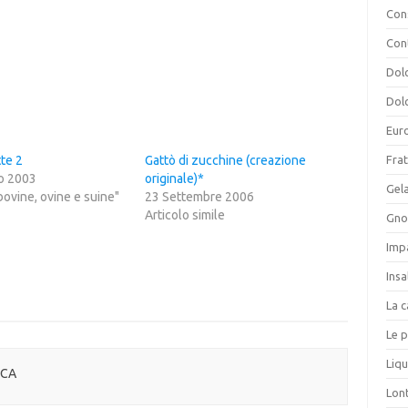
Cons
Con
Dolc
Dolc
Eur
te 2
Gattò di zucchine (creazione
Frat
o 2003
originale)*
Gela
 bovine, ovine e suine"
23 Settembre 2006
Articolo simile
Gnoc
Imp
Insa
La c
Le p
Liqu
CCA
Lon