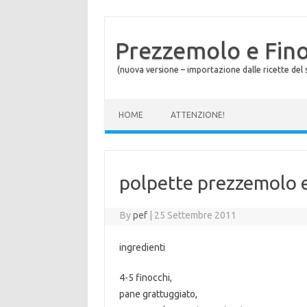
Prezzemolo e Fin
(nuova versione – importazione dalle ricette del s
Skip to content
HOME
ATTENZIONE!
polpette prezzemolo e
By
pef
|
25 Settembre 2011
ingredienti
4-5 finocchi,
pane grattuggiato,