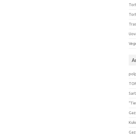
Tort
Tort
Tras
Uov
Vege
Ar
pol
TOR
Sart
“Tie
Gaz
Kuk
Gaz