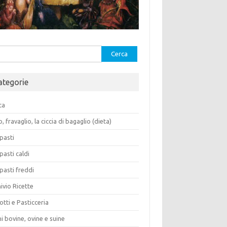
rca
ategorie
ca
o, fravaglio, la ciccia di bagaglio (dieta)
pasti
pasti caldi
pasti freddi
ivio Ricette
otti e Pasticceria
i bovine, ovine e suine