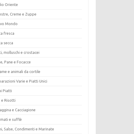
io Oriente
estre, Creme e Zuppe
vo Mondo
ta fresca
ta secca
i, molluschi e crostacei
ze, Pane e Focacce
ame e animali da cortile
arazioni Varie e Piatti Unici
i Piatti
 e Risotti
vaggina e Cacciagione
mati e sufflè
i, Salse, Condimenti e Marinate