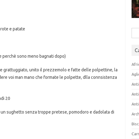
rote e patate
Rice
per:
C
ore perchè sono meno bagnati dopo)
Afri
e grattuggiato, unito il prezzemolo e fatte delle polpettine, la
Agli
idere voi man mano che formate le polpette, dlla connsistenza
Anti
Anti
ndi 20
Anti
 in un sughetto senza troppe pretese, pomodoro e dadolata di
Arch
Bisc
Carn