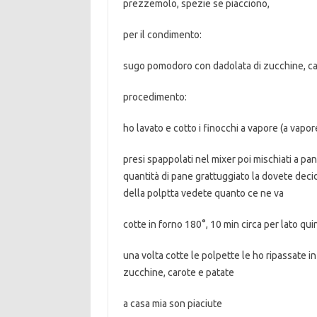
prezzemolo, spezie se piacciono,
per il condimento:
sugo pomodoro con dadolata di zucchine, ca
procedimento:
ho lavato e cotto i finocchi a vapore (a vap
presi spappolati nel mixer poi mischiati a pan
quantità di pane grattuggiato la dovete dec
della polptta vedete quanto ce ne va
cotte in forno 180°, 10 min circa per lato qui
una volta cotte le polpette le ho ripassate
zucchine, carote e patate
a casa mia son piaciute