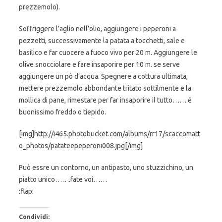
prezzemolo).
Soffriggere l’aglio nell’olio, aggiungere i peperoni a
pezzetti, successivamente la patata a tocchetti, sale e
basilico e far cuocere a fuoco vivo per 20 m. Aggiungere le
olive snocciolare e fare insaporire per 10 m. se serve
aggiungere un pò d’acqua. Spegnere a cottura ultimata,
mettere prezzemolo abbondante tritato sottilmente e la
mollica di pane, rimestare per far insaporire il tutto…….é
buonissimo freddo o tiepido.
[img]http://i465.photobucket.com/albums/rr17/scaccomatt
o_photos/patateepeperoni008.jpg[/img]
Può essre un contorno, un antipasto, uno stuzzichino, un
piatto unico…….fate voi……
:flap:
Condividi: