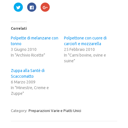
F
F
F
a
a
a
i
i
i
c
c
c
l
l
l
i
i
i
c
c
c
Correlati
q
p
q
u
e
u
i
r
i
Polpette di melanzane con
Polpettone con cuore di
p
c
p
tonno
e
o
e
carciofi e mozzarella
r
n
r
3 Giugno 2010
25 Febbraio 2010
c
d
c
o
i
o
In "Archivio Ricette"
In "Carni bovine, ovine e
n
v
n
d
i
d
suine"
i
d
i
v
e
v
Zuppa alla Santè di
i
r
i
d
e
d
Scaccomatto
e
s
e
r
u
r
6 Marzo 2009
e
F
e
In "Minestre, Creme e
s
a
s
u
c
u
Zuppe"
T
e
G
w
b
o
i
o
o
t
o
g
t
k
l
Category:
Preparazioni Varie e Piatti Unici
e
(
e
r
S
+
(
i
(
S
a
S
i
p
i