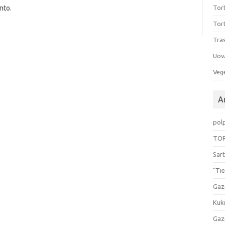
nto.
Tort
Tort
Tras
Uov
Vege
Ar
pol
TOR
Sart
“Tie
Gaz
Kuk
Gaz