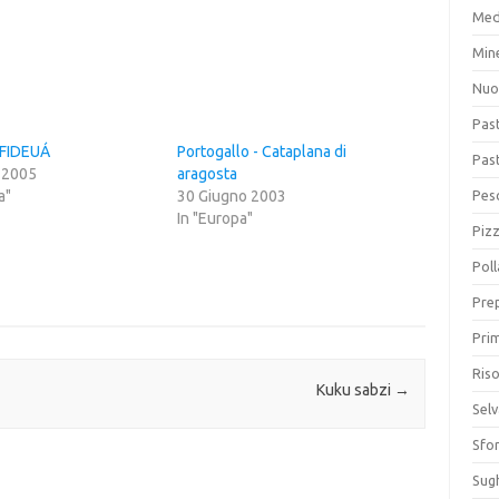
Med
Min
Nuo
Pas
 FIDEUÁ
Portogallo - Cataplana di
Pas
e 2005
aragosta
a"
30 Giugno 2003
Pesc
In "Europa"
Piz
Poll
Prep
Prim
Riso
Kuku sabzi
→
Sel
Sfor
Sugh