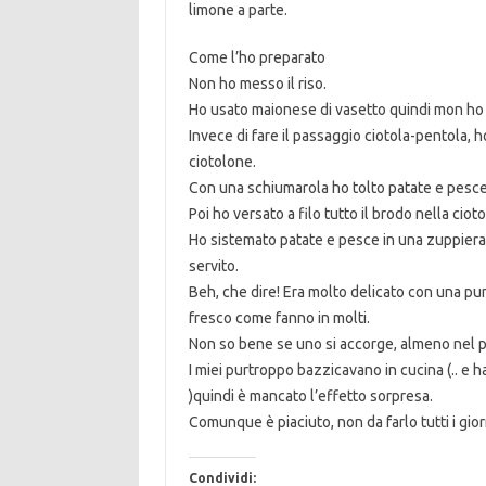
limone a parte.
Come l’ho preparato
Non ho messo il riso.
Ho usato maionese di vasetto quindi mon ho
Invece di fare il passaggio ciotola-pentola, 
ciotolone.
Con una schiumarola ho tolto patate e pesce
Poi ho versato a filo tutto il brodo nella ci
Ho sistemato patate e pesce in una zuppier
servito.
Beh, che dire! Era molto delicato con una pu
fresco come fanno in molti.
Non so bene se uno si accorge, almeno nel 
I miei purtroppo bazzicavano in cucina (.. e h
)quindi è mancato l’effetto sorpresa.
Comunque è piaciuto, non da farlo tutti i gio
Condividi: