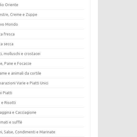
io Oriente
estre, Creme e Zuppe
vo Mondo
ta fresca
ta secca
i, molluschi e crostacei
ze, Pane e Focacce
ame e animali da cortile
arazioni Varie e Piatti Unici
i Piatti
 e Risotti
vaggina e Cacciagione
mati e sufflè
i, Salse, Condimenti e Marinate