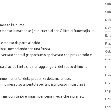
Cons
Con
Dolc
 messo l’albume.
Dolc
ho messo la maionese ( due cucchiai per ½ litro di fumetto)in un
Eur
 e messo da parte al caldo.
Frat
otolona, mescolando con una frusta.
Gela
a, versato sopra il gazpachuelo,spolverato con prezzemolo e
Gnoc
nta di acido tanto che non aggiungerei del succo di limone
Imp
Insa
primo monento, della presenza della maionese.
La c
anno messo su la pentola per la pasta,giusto in caso :ris2:
Le p
rni ma ogni tanto e magari per cena invece che a pranzo.
Liqu
Lon