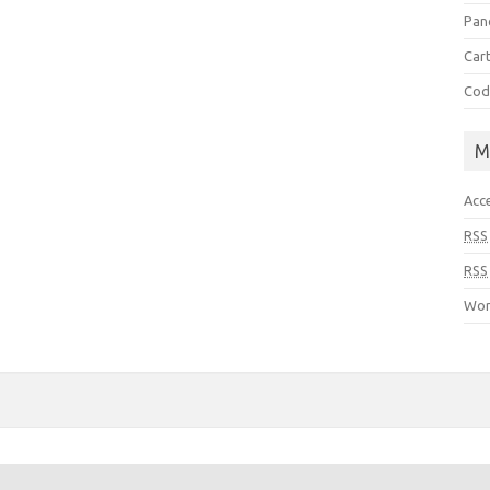
Pan
Cart
Cod
M
Acc
RSS
RSS
Wor