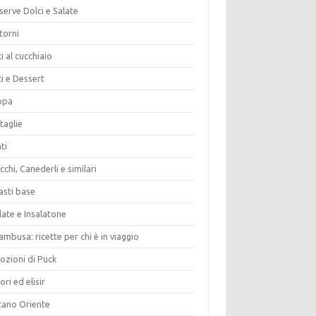
erve Dolci e Salate
torni
i al cucchiaio
i e Dessert
opa
taglie
ti
chi, Canederli e similari
asti base
late e Insalatone
ambusa: ricette per chi è in viaggio
ozioni di Puck
ori ed elisir
tano Oriente