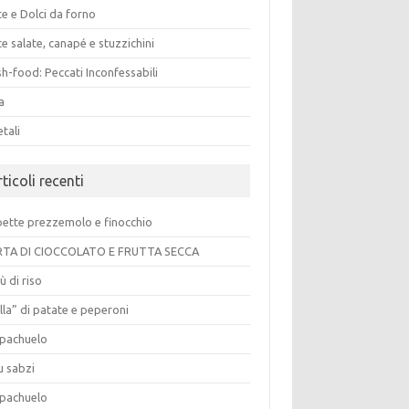
e e Dolci da forno
e salate, canapé e stuzzichini
h-food: Peccati Inconfessabili
a
tali
ticoli recenti
pette prezzemolo e finocchio
TA DI CIOCCOLATO E FRUTTA SECCA
ù di riso
lla” di patate e peperoni
pachuelo
u sabzi
pachuelo