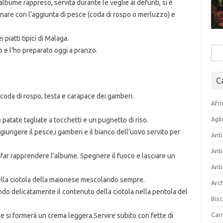
ume rappreso, servita durante le veglie ai defunti, si è
minare con l’aggiunta di pesce (coda di rospo o merluzzo) e
piatti tipici di Malaga.
o e l’ho preparato oggi a pranzo.
Rice
per:
C
 coda di rospo, testa e carapace dei gamberi.
Afri
Agli
patate tagliate a tocchetti e un pugnetto di riso.
giungere il pesce,i gamberi e il bianco dell’uovo servito per
Anti
Anti
 far rapprendere l’albume. Spegnere il fuoco e lasciare un
Anti
nella ciotola della maionese mescolando sempre.
Arch
do delicatamente il contenuto della ciotola nella pentola del
Bisc
Carn
e si formerà un crema leggera.Servire subito con fette di