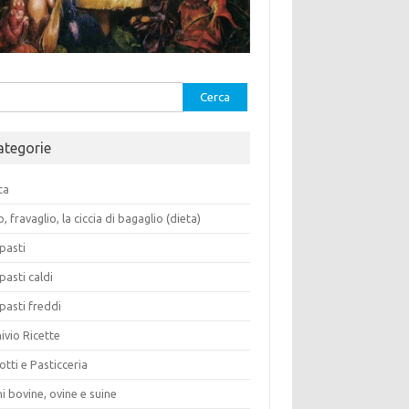
rca
ategorie
ca
o, fravaglio, la ciccia di bagaglio (dieta)
pasti
pasti caldi
pasti freddi
ivio Ricette
otti e Pasticceria
i bovine, ovine e suine