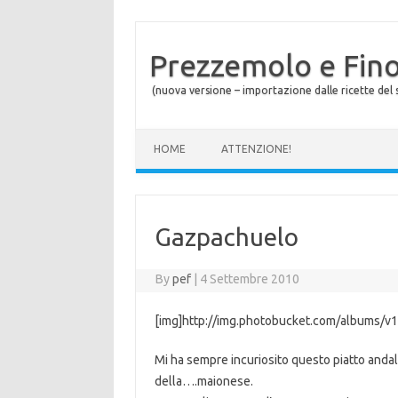
Prezzemolo e Fin
(nuova versione – importazione dalle ricette del s
Skip to content
HOME
ATTENZIONE!
Gazpachuelo
By
pef
|
4 Settembre 2010
[img]http://img.photobucket.com/albums/v1
Mi ha sempre incuriosito questo piatto andal
della….maionese.