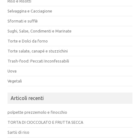
Riso e Risotti
Selvaggina e Cacciagione
Sformati e sufflè
Sughi, Salse, Condimenti e Marinate
Torte e Dolci da forno
Torte salate, canapé e stuzzichini
Trash-food: Peccati Inconfessabili
Uova
Vegetali
Articoli recenti
polpette prezzemolo e finocchio
TORTA DI CIOCCOLATO E FRUTTA SECCA
Sartù di riso