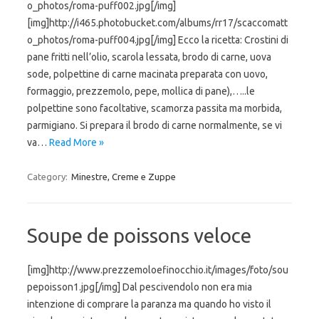
o_photos/roma-puff002.jpg[/img]
[img]http://i465.photobucket.com/albums/rr17/scaccomatt
o_photos/roma-puff004.jpg[/img] Ecco la ricetta: Crostini di
pane fritti nell’olio, scarola lessata, brodo di carne, uova
sode, polpettine di carne macinata preparata con uovo,
formaggio, prezzemolo, pepe, mollica di pane),…..le
polpettine sono facoltative, scamorza passita ma morbida,
parmigiano. Si prepara il brodo di carne normalmente, se vi
va…
Read More »
Category:
Minestre, Creme e Zuppe
Soupe de poissons veloce
[img]http://www.prezzemoloefinocchio.it/images/foto/sou
pepoisson1.jpg[/img] Dal pescivendolo non era mia
intenzione di comprare la paranza ma quando ho visto il