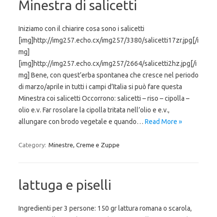
Minestra di salicetti
Iniziamo con il chiarire cosa sono i salicetti
[img]http://img257.echo.cx/img257/3380/salicetti17zr.jpg[/i
mg]
[img]http://img257.echo.cx/img257/2664/salicetti2hz.jpg[/i
mg] Bene, con quest’erba spontanea che cresce nel periodo
di marzo/aprile in tutti i campi d’Italia si può fare questa
Minestra coi salicetti Occorrono: salicetti – riso – cipolla –
olio e.v. Far rosolare la cipolla tritata nell’olio e e.v.,
allungare con brodo vegetale e quando…
Read More »
Category:
Minestre, Creme e Zuppe
lattuga e piselli
Ingredienti per 3 persone: 150 gr lattura romana o scarola,