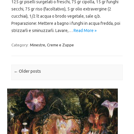
125 gr piselli surgelati o freschi, 75 gr cipolla, 15 gr funghi
secchi, 75 gr riso (facoltativo), 5 gr olio extravergine (2
cucchiai), 1/2 lt acqua o brodo vegetale, sale q.b.
Preparazione: Mettere a bagno i funghi in acqua fredda, poi
strizzarli e sminuzzarli. Lavare,…
Read More »
Category:
Minestre, Creme e Zuppe
Post navigation
←
Older posts