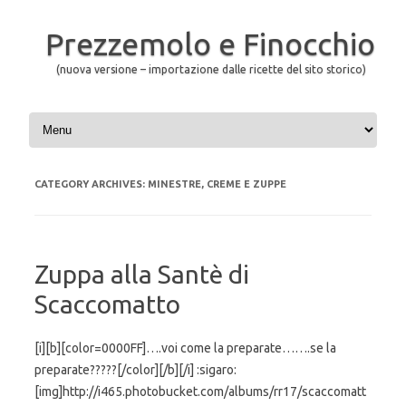
Prezzemolo e Finocchio
(nuova versione – importazione dalle ricette del sito storico)
Skip to content
CATEGORY ARCHIVES:
MINESTRE, CREME E ZUPPE
Zuppa alla Santè di
Scaccomatto
[i][b][color=0000FF]….voi come la preparate…….se la
preparate?????[/color][/b][/i] :sigaro:
[img]http://i465.photobucket.com/albums/rr17/scaccomatt