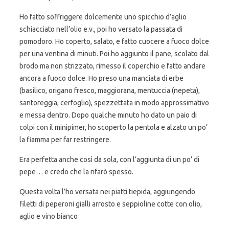
Ho fatto soffriggere dolcemente uno spicchio d’aglio
schiacciato nell’olio e.v., poi ho versato la passata di
pomodoro. Ho coperto, salato, e fatto cuocere a fuoco dolce
per una ventina di minuti. Poi ho aggiunto il pane, scolato dal
brodo ma non strizzato, rimesso il coperchio e fatto andare
ancora a fuoco dolce. Ho preso una manciata di erbe
(basilico, origano fresco, maggiorana, mentuccia (nepeta),
santoreggia, cerfoglio), spezzettata in modo approssimativo
e messa dentro. Dopo qualche minuto ho dato un paio di
colpi con il minipimer, ho scoperto la pentola e alzato un po’
la fiamma per far restringere.
Era perfetta anche così da sola, con l’aggiunta di un po’ di
pepe… e credo che la rifarò spesso.
Questa volta l’ho versata nei piatti tiepida, aggiungendo
filetti di peperoni gialli arrosto e seppioline cotte con olio,
aglio e vino bianco