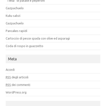
“Tiella” di patate e peperoni
Gazpachuelo
Kuku sabzi
Gazpachuelo
Pancakes rapidi
Cartoccio di pesce spada con olive ed asparagi
Coda di rospo in guazzetto
Meta
Accedi
RSS
degli articoli
RSS
dei commenti
WordPress.org