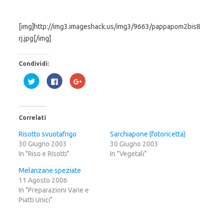
[img]http://img3.imageshack.us/img3/9663/pappapom2bis8
rj.jpg[/img]
Condividi:
F
F
F
a
a
a
i
i
i
c
c
c
l
l
l
i
i
i
c
c
c
Correlati
q
p
q
u
e
u
i
r
i
Risotto svuotafrigo
Sarchiapone (fotoricetta)
p
c
p
30 Giugno 2003
e
o
e
30 Giugno 2003
r
n
r
In "Riso e Risotti"
In "Vegetali"
c
d
c
o
i
o
n
v
n
Melanzane speziate
d
i
d
i
d
i
11 Agosto 2006
v
e
v
In "Preparazioni Varie e
i
r
i
d
e
d
Piatti Unici"
e
s
e
r
u
r
e
F
e