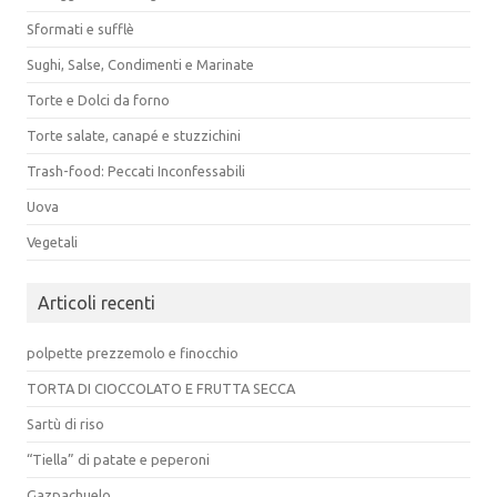
Sformati e sufflè
Sughi, Salse, Condimenti e Marinate
Torte e Dolci da forno
Torte salate, canapé e stuzzichini
Trash-food: Peccati Inconfessabili
Uova
Vegetali
Articoli recenti
polpette prezzemolo e finocchio
TORTA DI CIOCCOLATO E FRUTTA SECCA
Sartù di riso
“Tiella” di patate e peperoni
Gazpachuelo