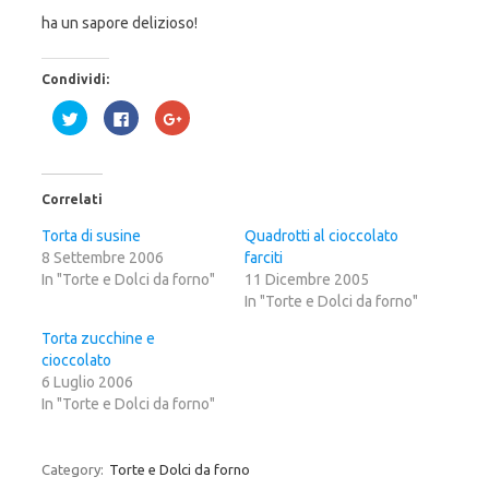
ha un sapore delizioso!
Condividi:
F
F
F
a
a
a
i
i
i
c
c
c
l
l
l
i
i
i
c
c
c
Correlati
q
p
q
u
e
u
i
r
i
Torta di susine
Quadrotti al cioccolato
p
c
p
8 Settembre 2006
e
o
e
farciti
r
n
r
In "Torte e Dolci da forno"
11 Dicembre 2005
c
d
c
o
i
o
In "Torte e Dolci da forno"
n
v
n
d
i
d
i
d
i
Torta zucchine e
v
e
v
cioccolato
i
r
i
d
e
d
6 Luglio 2006
e
s
e
r
u
r
In "Torte e Dolci da forno"
e
F
e
s
a
s
u
c
u
T
e
G
w
b
o
Category:
Torte e Dolci da forno
i
o
o