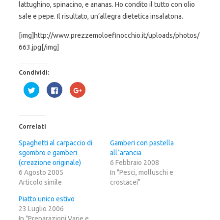
lattughino, spinacino, e ananas. Ho condito il tutto con olio
sale e pepe. Il risultato, un’allegra dietetica insalatona.
[img]http://www.prezzemoloefinocchio.it/uploads/photos/
663.jpg[/img]
Condividi:
F
F
F
a
a
a
i
i
i
c
c
c
l
l
l
i
i
i
c
c
c
Correlati
q
p
q
u
e
u
i
r
i
Spaghetti al carpaccio di
Gamberi con pastella
p
c
p
sgombro e gamberi
e
o
e
all`arancia
r
n
r
(creazione originale)
6 Febbraio 2008
c
d
c
o
i
o
6 Agosto 2005
In "Pesci, molluschi e
n
v
n
Articolo simile
d
i
d
crostacei"
i
d
i
v
e
v
Piatto unico estivo
i
r
i
d
e
d
23 Luglio 2006
e
s
e
r
u
r
In "Preparazioni Varie e