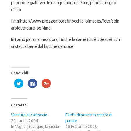
peperone gialloverde e un pomodoro. Sale, pepe e un giro
d’olio
[img]http://www.prezzemoloefinocchio.it/images/foto/spin
aroloverdure.jpg[/img]
In forno per una mezz’ora, finché la carne (cioè il pesce) non
si stacca bene dal liscone centrale
Condividi:
F
F
F
a
a
a
i
i
i
c
c
c
l
l
l
i
i
i
c
c
c
Correlati
q
p
q
u
e
u
i
r
i
Verdure al cartoccio
Filetti di pesce in crosta di
p
c
p
20 Luglio 2004
e
o
e
patate
r
n
r
In "Aglio, fravaglio, la ciccia
16 Febbraio 2005
c
d
c