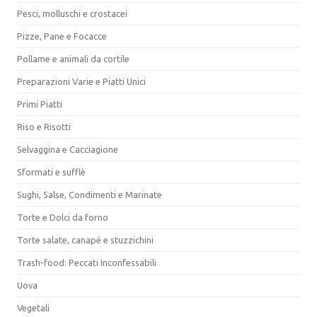
Pesci, molluschi e crostacei
Pizze, Pane e Focacce
Pollame e animali da cortile
Preparazioni Varie e Piatti Unici
Primi Piatti
Riso e Risotti
Selvaggina e Cacciagione
Sformati e sufflè
Sughi, Salse, Condimenti e Marinate
Torte e Dolci da forno
Torte salate, canapé e stuzzichini
Trash-food: Peccati Inconfessabili
Uova
Vegetali