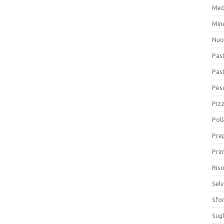
Med
Min
Nuo
Pas
Pas
Pesc
Piz
Poll
Prep
Prim
Riso
Sel
Sfor
Sugh