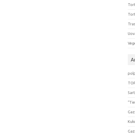
Tort
Tort
Tras
Uov
Vege
Ar
pol
TOR
Sart
“Tie
Gaz
Kuk
Gaz