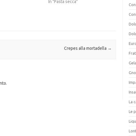
In "Pasta secca"
Cons
Con
Dolc
Dolc
Eur
Crepes alla mortadella
→
Frat
Gela
Gnoc
Imp
nto.
Insa
La c
Le p
Liqu
Lon