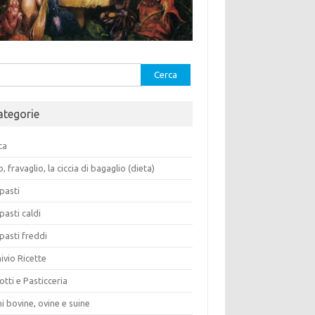
rca
ategorie
ca
o, fravaglio, la ciccia di bagaglio (dieta)
pasti
pasti caldi
pasti freddi
ivio Ricette
otti e Pasticceria
i bovine, ovine e suine