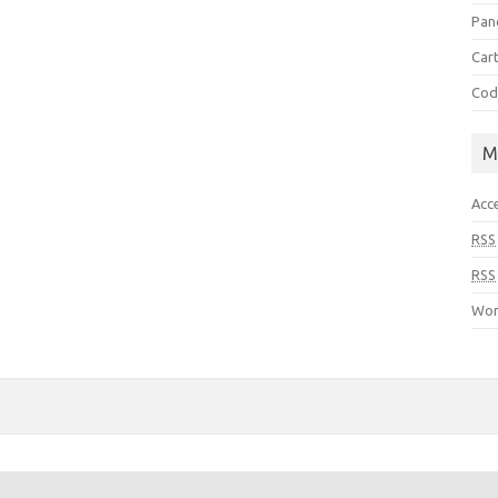
Pan
Cart
Cod
M
Acc
RSS
RSS
Wor