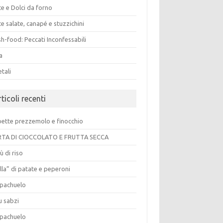
e e Dolci da forno
e salate, canapé e stuzzichini
h-food: Peccati Inconfessabili
a
tali
ticoli recenti
pette prezzemolo e finocchio
TA DI CIOCCOLATO E FRUTTA SECCA
ù di riso
lla” di patate e peperoni
pachuelo
u sabzi
pachuelo