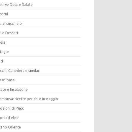
erve Dolci e Salate
torni
i al cucchiaio
i e Dessert
opa
taglie
ti
chi, Canederli e similari
asti base
late e Insalatone
ambusa: ricette per chi è in viaggio
ozioni di Puck
ori ed elisir
tano Oriente