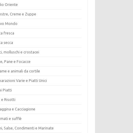
io Oriente
estre, Creme e Zuppe
vo Mondo
ta fresca
ta secca
i, molluschi e crostacei
ze, Pane e Focacce
ame e animali da cortile
arazioni Varie e Piatti Unici
i Piatti
 e Risotti
vaggina e Cacciagione
mati e sufflè
i, Salse, Condimenti e Marinate