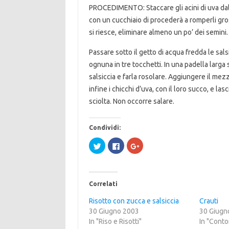
PROCEDIMENTO: Staccare gli acini di uva dal 
con un cucchiaio di procederà a romperli gro
si riesce, eliminare almeno un po’ dei semini.
Passare sotto il getto di acqua fredda le salsi
ognuna in tre tocchetti. In una padella larga s
salsiccia e farla rosolare. Aggiungere il mez
infine i chicchi d’uva, con il loro succo, e las
sciolta. Non occorre salare.
Condividi:
F
F
F
a
a
a
i
i
i
c
c
c
l
l
l
i
i
i
c
c
c
Correlati
q
p
q
u
e
u
i
r
i
Risotto con zucca e salsiccia
Crauti
p
c
p
30 Giugno 2003
e
o
e
30 Giugn
r
n
r
In "Riso e Risotti"
In "Conto
c
d
c