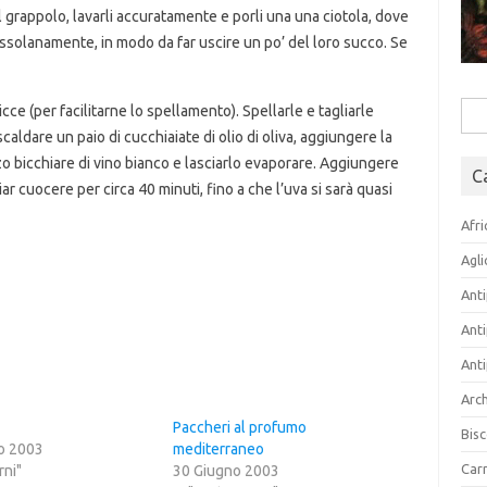
grappolo, lavarli accuratamente e porli una una ciotola, dove
ssolanamente, in modo da far uscire un po’ del loro succo. Se
cce (per facilitarne lo spellamento). Spellarle e tagliarle
Rice
caldare un paio di cucchiaiate di olio di oliva, aggiungere la
per:
zo bicchiare di vino bianco e lasciarlo evaporare. Aggiungere
C
ciar cuocere per circa 40 minuti, fino a che l’uva si sarà quasi
Afri
Agli
Anti
Anti
Anti
Arch
Paccheri al profumo
Bisc
o 2003
mediterraneo
Carn
rni"
30 Giugno 2003