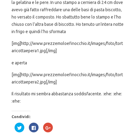
la gelatina e le pere. In uno stampo a cerniera di 24 cm dove
avevo già fatto raffreddare una delle basi di pasta biscotto,
ho versato il composto. Ho sbattutto bene lo stampo e l’ho
chiuso con l’altra base di biscotto. Ho tenuto un’intera notte
in frigo e quindi l’ho sformata
[img]http://www.prezzemoloefinocchio.it/images/foto/tort
aricottaepera1.jpg[/img]
e aperta
[img]http://www.prezzemoloefinocchio.it/images/foto/tort
aricottaepera2.jpg[/img]
Il risultato mi sembra abbastanza soddisfacente. :ehe: :ehe:
:ehe:
Condividi:
F
F
F
a
a
a
i
i
i