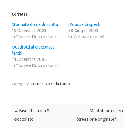
c
c
c
l
l
l
i
i
i
c
c
c
Correlati
q
p
q
u
e
u
i
r
i
Sformato dolce di ricotta
Mousse di speck
p
c
p
19 Dicembre 2003
e
o
e
30 Giugno 2003
r
n
r
In "Torte e Dolci da forno"
In "Antipasti freddi"
c
d
c
o
i
o
n
v
n
Quadrotti al cioccolato
d
i
d
i
d
i
farciti
v
e
v
11 Dicembre 2005
i
r
i
d
e
d
In "Torte e Dolci da forno"
e
s
e
r
u
r
e
F
e
s
a
s
u
c
u
Category:
Torte e Dolci da forno
T
e
G
w
b
o
i
o
o
t
o
g
t
k
l
e
(
e
r
S
+
Post navigation
←
Biscotti canna &
Montblanc di ceci
(
i
(
S
a
S
i
p
i
cioccolato
(creazione originale*)
→
a
r
a
p
e
p
r
i
r
e
n
e