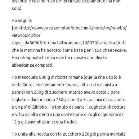
biscotto e così ho fuso (i miei circuiti sicuramente ma non
solo).
Ho seguito
[url=http://www.prezzemoloefinocchio.it/modules/newbb/
viewtopic.php?
topic_id=8690&forum=2#forumpost108070]la ricetta [/url]
che la mancina ha postato come base per il suo cheesecake.
Ho raddoppiato le dosi e ne ho ricavato due dischi
abbastanza compatti.
Ho mescolato 800 g di ricotta romana (quella che uso io è
della Giorgi, ed è veramente buona, oltretutto è mista a
panna) con 250g di zucchero. Intanto avevo cotto 3 pere
tagliate a dadini – circa 750g -con 4 o 5 cucchiai di zucchero
e un po’ di Zibibbo. Ho tenuto da parte il sughetto di cottura
e vi ho sciolto dentro una confezione di fogli di gelatina da
12 g già ammollati in acqua fredda.
Ho unito alla ricotta con lo zucchero 250g di panna montata,