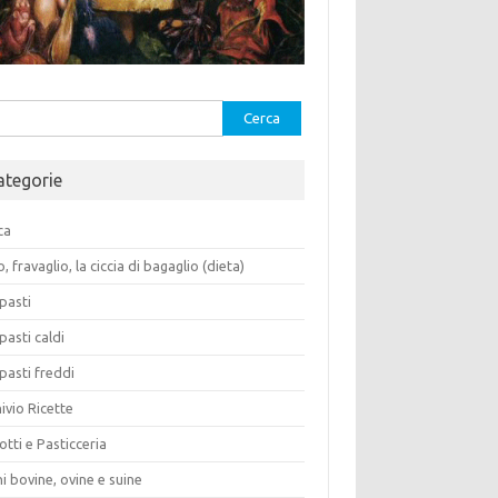
rca
ategorie
ca
o, fravaglio, la ciccia di bagaglio (dieta)
pasti
pasti caldi
pasti freddi
ivio Ricette
otti e Pasticceria
i bovine, ovine e suine