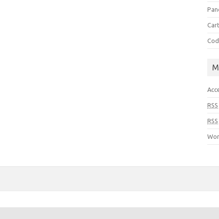
Pan
Cart
Cod
M
Acc
RSS
RSS
Wor