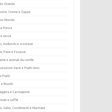
io Oriente
estre, Creme e Zuppe
vo Mondo
ta fresca
ta secca
i, molluschi e crostacei
ze, Pane e Focacce
ame e animali da cortile
arazioni Varie e Piatti Unici
i Piatti
 e Risotti
vaggina e Cacciagione
mati e sufflè
i, Salse, Condimenti e Marinate