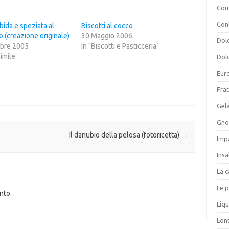
Cons
Con
bida e speziata al
Biscotti al cocco
o (creazione originale)
30 Maggio 2006
Dolc
bre 2005
In "Biscotti e Pasticceria"
simile
Dolc
Eur
Frat
Gela
Gnoc
Il danubio della pelosa (fotoricetta)
→
Imp
Insa
La c
Le p
nto.
Liqu
Lon