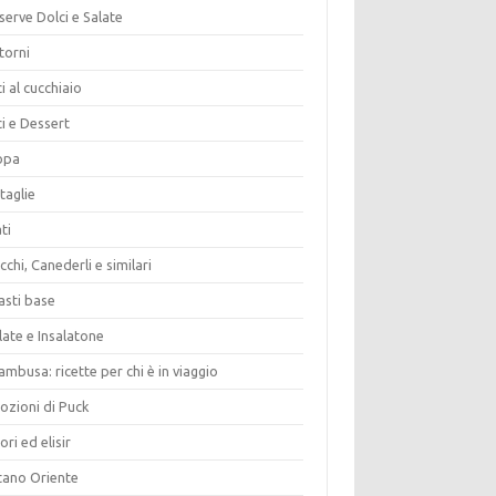
erve Dolci e Salate
torni
i al cucchiaio
i e Dessert
opa
taglie
ti
chi, Canederli e similari
asti base
late e Insalatone
ambusa: ricette per chi è in viaggio
ozioni di Puck
ori ed elisir
tano Oriente