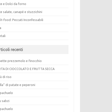
e e Dolci da forno
e salate, canapé e stuzzichini
h-food: Peccati Inconfessabili
a
tali
ticoli recenti
pette prezzemolo e finocchio
TA DI CIOCCOLATO E FRUTTA SECCA
ù di riso
lla” di patate e peperoni
pachuelo
u sabzi
pachuelo