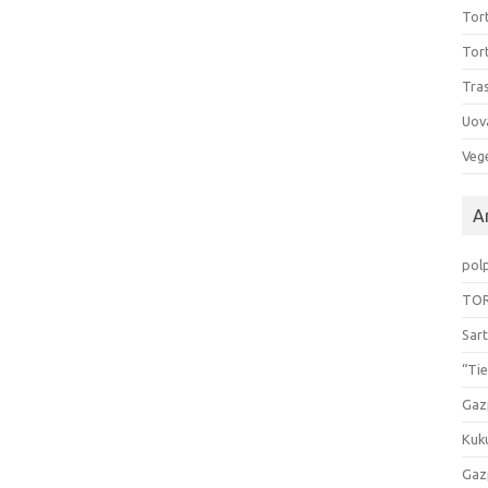
Tort
Tort
Tras
Uov
Vege
Ar
pol
TOR
Sart
“Tie
Gaz
Kuk
Gaz