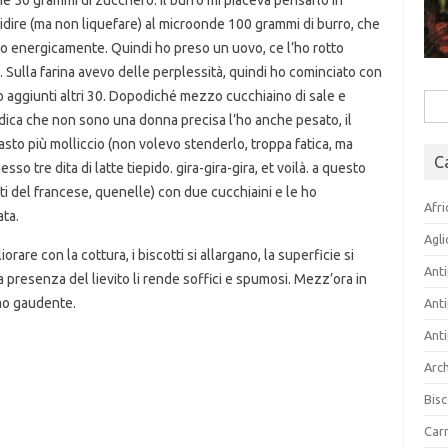
he 50 grammi di zucchero. Il burro mi piaceva pensarlo in
dire (ma non liquefare) al microonde 100 grammi di burro, che
 energicamente. Quindi ho preso un uovo, ce l’ho rotto
 Sulla farina avevo delle perplessità, quindi ho cominciato con
aggiunti altri 30. Dopodiché mezzo cucchiaino di sale e
Rice
 dica che non sono una donna precisa l’ho anche pesato, il
per:
mpasto più molliccio (non volevo stenderlo, troppa fatica, ma
C
sso tre dita di latte tiepido. gira-gira-gira, et voilà. a questo
ti del francese, quenelle) con due cucchiaini e le ho
Afri
ata.
Agli
rare con la cottura, i biscotti si allargano, la superficie si
Anti
la presenza del lievito li rende soffici e spumosi. Mezz’ora in
umo gaudente.
Anti
Anti
Arch
Bisc
Carn