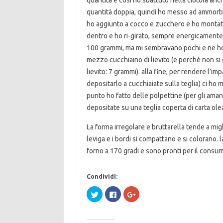
quantità e così ho sbattuto nella ciotola anc
quantità doppia, quindi ho messo ad ammorbi
ho aggiunto a cocco e zucchero e ho montato
dentro e ho ri-girato, sempre energicamente.
100 grammi, ma mi sembravano pochi e ne ho 
mezzo cucchiaino di lievito (e perché non si
lievito: 7 grammi). alla fine, per rendere l’i
depositarlo a cucchiaiate sulla teglia) ci ho me
punto ho fatto delle polpettine (per gli aman
depositate su una teglia coperta di carta ole
La forma irregolare e bruttarella tende a miglio
leviga e i bordi si compattano e si colorano. 
forno a 170 gradi e sono pronti per il cons
Condividi:
F
F
F
a
a
a
i
i
i
c
c
c
l
l
l
i
i
i