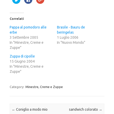
a
a
a
i
i
i
c
c
c
l
l
l
i
i
i
c
c
c
Correlati
q
p
q
u
e
u
i
r
i
Pappa al pomodoro alle
Brasile - Bauru de
p
c
p
erbe
e
o
e
beringelas
r
n
r
3 Settembre 2005
1 Luglio 2006
c
d
c
o
i
o
In "Minestre, Creme e
In "Nuovo Mondo"
n
v
n
Zuppe"
d
i
d
i
d
i
v
e
v
Zuppa di cipolle
i
r
i
d
e
d
15 Giugno 2004
e
s
e
r
u
r
In "Minestre, Creme e
e
F
e
Zuppe"
s
a
s
u
c
u
T
e
G
w
b
o
i
o
o
Category:
Minestre, Creme e Zuppe
t
o
g
t
k
l
e
(
e
r
S
+
(
i
(
S
a
S
i
p
i
a
r
a
Post navigation
←
Coniglio a modo mio
sandwich colorato
→
p
e
p