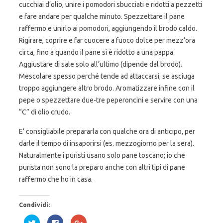
cucchiai d’olio, unire i pomodori sbucciati e ridotti a pezzetti
e fare andare per qualche minuto. Spezzettare il pane
raffermo e unirlo ai pomodori, aggiungendo il brodo caldo.
Rigirare, coprire e far cuocere a fuoco dolce per mezz’ora
circa, fino a quando il pane si è ridotto a una pappa.
Aggiustare di sale solo all’ultimo (dipende dal brodo).
Mescolare spesso perché tende ad attaccarsi; se asciuga
troppo aggiungere altro brodo. Aromatizzare infine con il
pepe o spezzettare due-tre peperoncini e servire con una
“C” di olio crudo.
E’ consigliabile prepararla con qualche ora di anticipo, per
darle il tempo di insaporirsi (es. mezzogiorno per la sera).
Naturalmente i puristi usano solo pane toscano; io che
purista non sono la preparo anche con altri tipi di pane
raffermo che ho in casa.
Condividi:
F
F
F