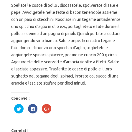
Spellate le cosce di pollo , disossatele, spolverate di sale e
pepe. Avvolgetele nelle fette di bacon tenendole assieme
con un paio di stecchini. Rosolate in un tegame antiaderente
uno spicchio d’aglio in olio e.v., poi toglietelo e fate dorare il
pollo assieme ad un pugno di pinoli. Quindi portate a cottura
aggiungendo vino bianco. Sale e pepe. In un altro tegame
fate dorare di nuovo uno spicchio d’aglio, toglietelo e
aggiungete spinaci a piacere, per me ne cuocio 200 g circa.
Aggiungete delle scorzette d’arancia ridotte a filetti. Salate
e lasciate appassire. Trasferite le cosce di pollo e il loro
sughetto nel tegame degli spinaci, irrorate col succo di una
arancia e lasciate stufare per dieci minuti.
Condividi:
F
F
F
a
a
a
i
i
i
c
c
c
l
l
l
i
i
i
c
c
c
Correlati