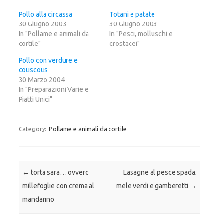
q
p
q
u
e
u
i
r
i
Pollo alla circassa
Totani e patate
p
c
p
30 Giugno 2003
e
o
e
30 Giugno 2003
r
n
r
In "Pollame e animali da
In "Pesci, molluschi e
c
d
c
o
i
o
cortile"
crostacei"
n
v
n
d
i
d
i
d
i
Pollo con verdure e
v
e
v
couscous
i
r
i
d
e
d
30 Marzo 2004
e
s
e
r
u
r
In "Preparazioni Varie e
e
F
e
Piatti Unici"
s
a
s
u
c
u
T
e
G
w
b
o
i
o
o
Category:
Pollame e animali da cortile
t
o
g
t
k
l
e
(
e
r
S
+
(
i
(
S
a
S
i
p
i
a
r
a
Post navigation
←
torta sara… ovvero
Lasagne al pesce spada,
p
e
p
r
i
r
millefoglie con crema al
mele verdi e gamberetti
→
e
n
e
i
u
i
mandarino
n
n
n
u
a
u
n
n
n
a
u
a