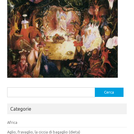
a
a
)
)
Ricerca
per:
Categorie
Africa
Aglio, fravaglio, la ciccia di bagaglio (dieta)