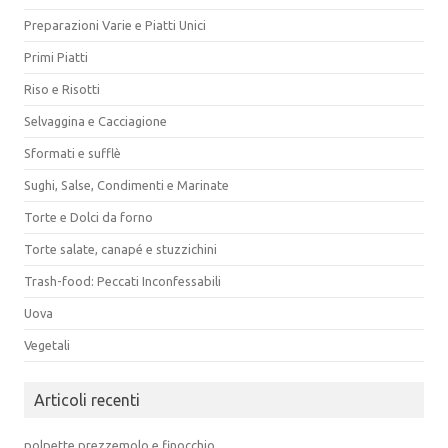
Preparazioni Varie e Piatti Unici
Primi Piatti
Riso e Risotti
Selvaggina e Cacciagione
Sformati e sufflè
Sughi, Salse, Condimenti e Marinate
Torte e Dolci da forno
Torte salate, canapé e stuzzichini
Trash-food: Peccati Inconfessabili
Uova
Vegetali
Articoli recenti
polpette prezzemolo e finocchio