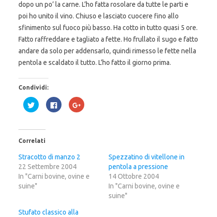
dopo un po’ la carne. L’ho fatta rosolare da tutte le parti e
poi ho unito il vino. Chiuso e lasciato cuocere fino allo
sfinimento sul fuoco più basso. Ha cotto in tutto quasi 5 ore.
Fatto raffreddare e tagliato a fette. Ho frullato il sugo e fatto
andare da solo per addensarlo, quindi rimesso le fette nella
pentola e scaldato il tutto. L’ho fatto il giorno prima.
Condividi:
F
F
F
a
a
a
i
i
i
c
c
c
l
l
l
i
i
i
c
c
c
Correlati
q
p
q
u
e
u
i
r
i
Stracotto di manzo 2
Spezzatino di vitellone in
p
c
p
22 Settembre 2004
e
o
e
pentola a pressione
r
n
r
In "Carni bovine, ovine e
14 Ottobre 2004
c
d
c
o
i
o
suine"
In "Carni bovine, ovine e
n
v
n
d
i
d
suine"
i
d
i
v
e
v
Stufato classico alla
i
r
i