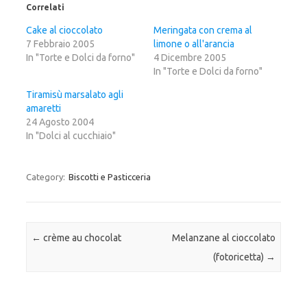
c
c
c
Correlati
q
p
q
u
e
u
i
r
i
Cake al cioccolato
Meringata con crema al
p
c
p
7 Febbraio 2005
e
o
e
limone o all'arancia
r
n
r
In "Torte e Dolci da forno"
4 Dicembre 2005
c
d
c
o
i
o
In "Torte e Dolci da forno"
n
v
n
d
i
d
i
d
i
Tiramisù marsalato agli
v
e
v
amaretti
i
r
i
d
e
d
24 Agosto 2004
e
s
e
r
u
r
In "Dolci al cucchiaio"
e
F
e
s
a
s
u
c
u
T
e
G
w
b
o
Category:
Biscotti e Pasticceria
i
o
o
t
o
g
t
k
l
e
(
e
r
S
+
(
i
(
S
a
S
Post navigation
←
crème au chocolat
Melanzane al cioccolato
i
p
i
a
r
a
(fotoricetta)
→
p
e
p
r
i
r
e
n
e
i
u
i
n
n
n
u
a
u