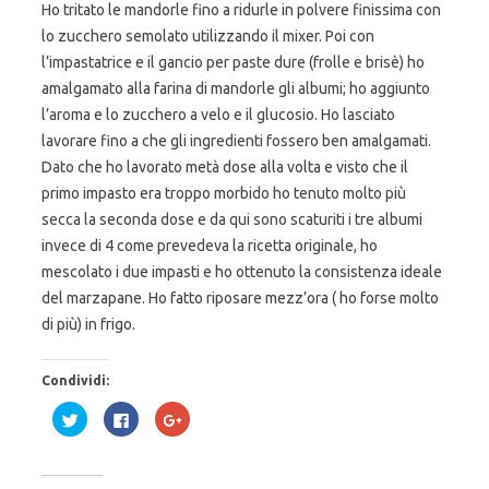
Ho tritato le mandorle fino a ridurle in polvere finissima con
lo zucchero semolato utilizzando il mixer. Poi con
l’impastatrice e il gancio per paste dure (frolle e brisè) ho
amalgamato alla farina di mandorle gli albumi; ho aggiunto
l’aroma e lo zucchero a velo e il glucosio. Ho lasciato
lavorare fino a che gli ingredienti fossero ben amalgamati.
Dato che ho lavorato metà dose alla volta e visto che il
primo impasto era troppo morbido ho tenuto molto più
secca la seconda dose e da qui sono scaturiti i tre albumi
invece di 4 come prevedeva la ricetta originale, ho
mescolato i due impasti e ho ottenuto la consistenza ideale
del marzapane. Ho fatto riposare mezz’ora ( ho forse molto
di più) in frigo.
Condividi:
F
F
F
a
a
a
i
i
i
c
c
c
l
l
l
i
i
i