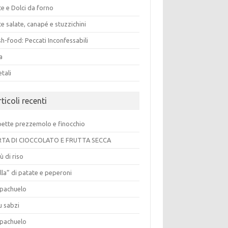
e e Dolci da forno
e salate, canapé e stuzzichini
h-food: Peccati Inconfessabili
a
tali
ticoli recenti
pette prezzemolo e finocchio
TA DI CIOCCOLATO E FRUTTA SECCA
ù di riso
lla” di patate e peperoni
pachuelo
u sabzi
pachuelo