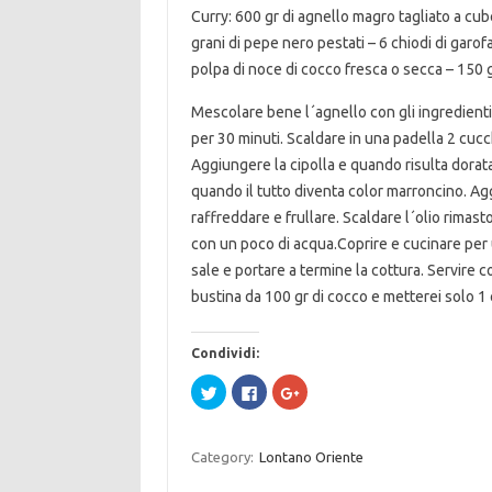
Curry: 600 gr di agnello magro tagliato a cube
grani di pepe nero pestati – 6 chiodi di garofa
polpa di noce di cocco fresca o secca – 150 gr
Mescolare bene l´agnello con gli ingredienti 
per 30 minuti. Scaldare in una padella 2 cucc
Aggiungere la cipolla e quando risulta dorata
quando il tutto diventa color marroncino. Ag
raffreddare e frullare. Scaldare l´olio rimast
con un poco di acqua.Coprire e cucinare per
sale e portare a termine la cottura. Servire 
bustina da 100 gr di cocco e metterei solo 1
Condividi:
F
F
F
a
a
a
i
i
i
c
c
c
l
l
l
i
i
i
Category:
Lontano Oriente
c
c
c
q
p
q