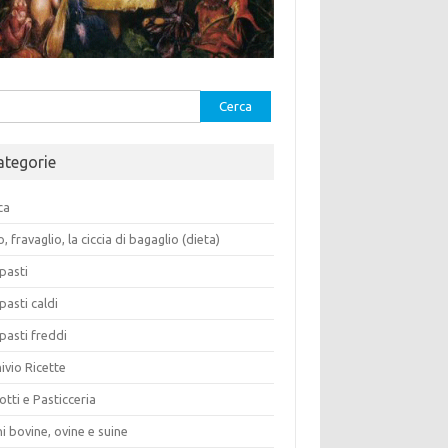
rca
ategorie
ca
o, fravaglio, la ciccia di bagaglio (dieta)
pasti
pasti caldi
pasti freddi
ivio Ricette
otti e Pasticceria
i bovine, ovine e suine