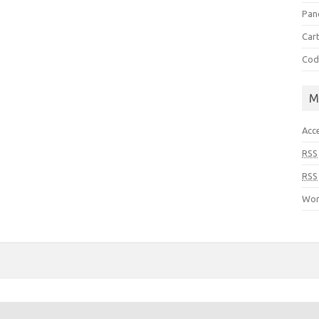
Pan
Cart
Cod
M
Acc
RSS
RSS
Wor