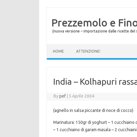
Prezzemolo e Fin
(nuova versione – importazione dalle ricette del s
Skip to content
HOME
ATTENZIONE!
India – Kolhapuri rass
By
pef
|
5 Aprile 2004
(agnello in salsa piccante di noce di cocco)
Marinatura: 150gr di yoghurt – 1 cucchiaino d
– 1 cucchiaino di garam masala – 2 cucchiaini 