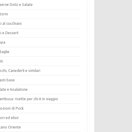
erve Dolci e Salate
torni
i al cucchiaio
i e Dessert
opa
taglie
ti
chi, Canederli e similari
asti base
late e Insalatone
ambusa: ricette per chi è in viaggio
ozioni di Puck
ori ed elisir
tano Oriente