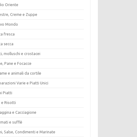
io Oriente
estre, Creme e Zuppe
vo Mondo
ta fresca
ta secca
i, molluschi e crostacei
ze, Pane e Focacce
ame e animali da cortile
arazioni Varie e Piatti Unici
i Piatti
 e Risotti
vaggina e Cacciagione
mati e sufflè
i, Salse, Condimenti e Marinate