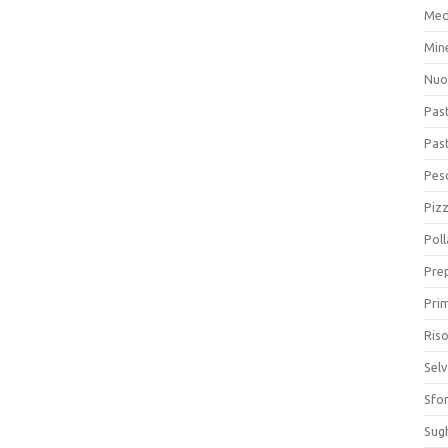
Med
Min
Nuo
Pas
Pas
Pesc
Piz
Poll
Prep
Prim
Riso
Sel
Sfor
Sugh