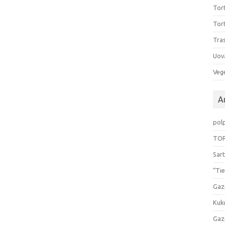
Tort
Tort
Tras
Uov
Vege
Ar
pol
TOR
Sart
“Tie
Gaz
Kuk
Gaz