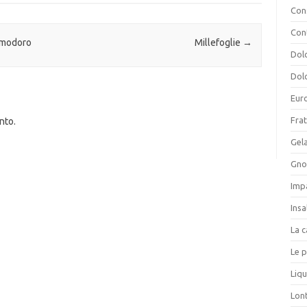
Cons
Con
pomodoro
Millefoglie
→
Dolc
Dolc
Eur
Frat
nto.
Gela
Gnoc
Imp
Insa
La c
Le p
Liqu
Lon