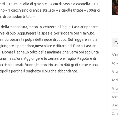
tti – 150ml di olio di girasole – 4 cm di cassia o cannella – 10
no – 1 cucchiaino di anice stellato – 2 cipolle tritate – 300gr di
 di pomodori tritati. –
della marinatura, meno lo zenzero e l´aglio. Lasciar riposare
Rice
hiai di olio. Aggiungere le spezie. Soffriggere per 1 minuto.
per:
 incorporare la polpa della noce di cocco. Soffriggere sino a
C
giungere il pomodoro,mescolare e ritirare dal fuoco. Lasciar
o. Dorare l´agnello tolto dalla marinata ,che verrá poi aggiunta
Afri
 una mezz´ora. Aggiungere lo zenzero e l´aglio. Regolare di
Agli
con riso basmati. Buono,buono. Ho usato 400 gr di carne e una
 cipolla perché il sughetto é piú che abbondante.
Anti
Anti
Anti
Arch
Bisc
Carn