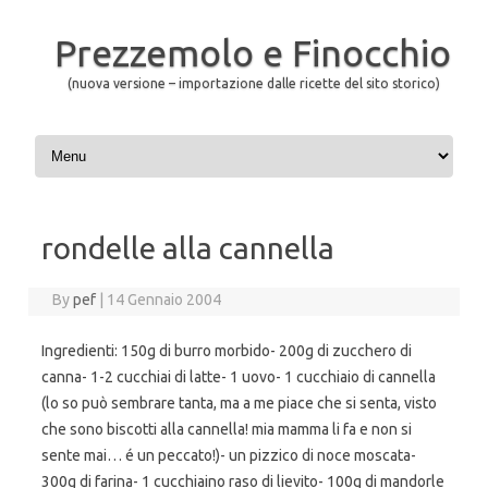
Prezzemolo e Finocchio
(nuova versione – importazione dalle ricette del sito storico)
Skip to content
rondelle alla cannella
By
pef
|
14 Gennaio 2004
Ingredienti: 150g di burro morbido- 200g di zucchero di
canna- 1-2 cucchiai di latte- 1 uovo- 1 cucchiaio di cannella
(lo so può sembrare tanta, ma a me piace che si senta, visto
che sono biscotti alla cannella! mia mamma li fa e non si
sente mai… é un peccato!)- un pizzico di noce moscata-
300g di farina- 1 cucchiaino raso di lievito- 100g di mandorle