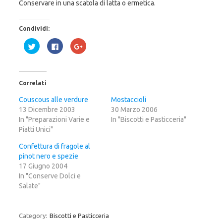
Conservare in una scatola di latta o ermetica.
Condividi:
F
F
F
a
a
a
i
i
i
c
c
c
l
l
l
i
i
i
c
c
c
Correlati
q
p
q
u
e
u
i
r
i
Couscous alle verdure
Mostaccioli
p
c
p
13 Dicembre 2003
e
o
e
30 Marzo 2006
r
n
r
In "Preparazioni Varie e
In "Biscotti e Pasticceria"
c
d
c
o
i
o
Piatti Unici"
n
v
n
d
i
d
i
d
i
Confettura di fragole al
v
e
v
pinot nero e spezie
i
r
i
d
e
d
17 Giugno 2004
e
s
e
r
u
r
In "Conserve Dolci e
e
F
e
Salate"
s
a
s
u
c
u
T
e
G
w
b
o
i
o
o
Category:
Biscotti e Pasticceria
t
o
g