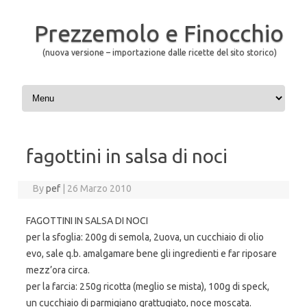
Prezzemolo e Finocchio
(nuova versione – importazione dalle ricette del sito storico)
Skip to content
fagottini in salsa di noci
By
pef
|
26 Marzo 2010
FAGOTTINI IN SALSA DI NOCI
per la sfoglia: 200g di semola, 2uova, un cucchiaio di olio
evo, sale q.b. amalgamare bene gli ingredienti e far riposare
mezz’ora circa.
per la farcia: 250g ricotta (meglio se mista), 100g di speck,
un cucchiaio di parmigiano grattugiato, noce moscata.