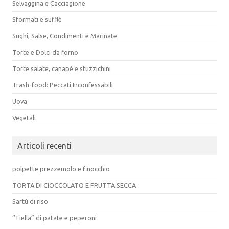
Selvaggina e Cacciagione
Sformati e sufflè
Sughi, Salse, Condimenti e Marinate
Torte e Dolci da forno
Torte salate, canapé e stuzzichini
Trash-food: Peccati Inconfessabili
Uova
Vegetali
Articoli recenti
polpette prezzemolo e finocchio
TORTA DI CIOCCOLATO E FRUTTA SECCA
Sartù di riso
“Tiella” di patate e peperoni