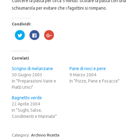
Cuocere la pasta per circa 5 minuti. Scolare la pasta con una
schiumarola per evitare che i fagottini si rompano.
Condividi:
F
F
F
a
a
a
i
i
i
c
c
c
l
l
l
i
i
i
c
c
c
Correlati
q
p
q
u
e
u
i
r
i
Scrigno di melanzane
Pane di noci e pere
p
c
p
30 Giugno 2003
e
o
e
9 Marzo 2004
r
n
r
In "Preparazioni Varie e
In "Pizze, Pane e Focacce"
c
d
c
o
i
o
Piatti Unici"
n
v
n
d
i
d
i
d
i
Bagnetto verde
v
e
v
22 Aprile 2004
i
r
i
d
e
d
In "Sughi, Salse,
e
s
e
r
u
r
Condimenti e Marinate"
e
F
e
s
a
s
u
c
u
T
e
G
w
b
o
Category:
Archivio Ricette
i
o
o