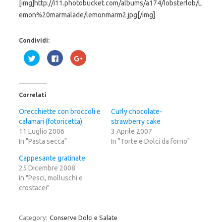
[img]http://i11.photobucket.com/albums/a174/lobsterlob/L
emon%20marmalade/lemonmarm2.jpg[/img]
Condividi:
F
F
F
a
a
a
i
i
i
c
c
c
l
l
l
i
i
i
c
c
c
Correlati
q
p
q
u
e
u
i
r
i
Orecchiette con broccoli e
Curly chocolate-
p
c
p
calamari (fotoricetta)
e
o
e
strawberry cake
r
n
r
11 Luglio 2006
3 Aprile 2007
c
d
c
o
i
o
In "Pasta secca"
In "Torte e Dolci da forno"
n
v
n
d
i
d
i
d
i
Cappesante gratinate
v
e
v
25 Dicembre 2008
i
r
i
d
e
d
In "Pesci, molluschi e
e
s
e
r
u
r
crostacei"
e
F
e
s
a
s
u
c
u
T
e
G
w
b
o
Category:
Conserve Dolci e Salate