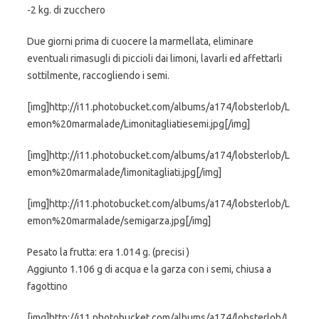
-2 kg. di zucchero
Due giorni prima di cuocere la marmellata, eliminare
eventuali rimasugli di piccioli dai limoni, lavarli ed affettarli
sottilmente, raccogliendo i semi.
[img]http://i11.photobucket.com/albums/a174/lobsterlob/L
emon%20marmalade/Limonitagliatiesemi.jpg[/img]
[img]http://i11.photobucket.com/albums/a174/lobsterlob/L
emon%20marmalade/limonitagliati.jpg[/img]
[img]http://i11.photobucket.com/albums/a174/lobsterlob/L
emon%20marmalade/semigarza.jpg[/img]
Pesato la frutta: era 1.014 g. (precisi )
Aggiunto 1.106 g di acqua e la garza con i semi, chiusa a
fagottino
[img]http://i11.photobucket.com/albums/a174/lobsterlob/L