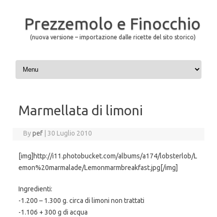
Prezzemolo e Finocchio
(nuova versione – importazione dalle ricette del sito storico)
Skip to content
Marmellata di limoni
By
pef
|
30 Luglio 2010
[img]http://i11.photobucket.com/albums/a174/lobsterlob/L
emon%20marmalade/Lemonmarmbreakfast.jpg[/img]
Ingredienti:
-1.200 – 1.300 g. circa di limoni non trattati
-1.106 + 300 g di acqua