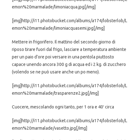
emon%20marmalade/limoniacqua.jpg[/img]
[img]http://i11.photobucket.com/albums/a174/lobsterlob/L
emon%20marmalade/limoniacquasemi.jpg[/img]
Mettere in frigorifero. Il mattino del secondo giorno di
riposo tirare fuori dal frigo, lasciare a temperatura ambiente
per un paio d’ore poi versare in una pentola piuttosto
capace unendo ancora 300 g di acqua ed i 2 kg. di zucchero
(volendo se ne può usare anche un po meno).
[img]http://i11.photobucket.com/albums/a174/lobsterlob/L
emon%20marmalade/trasparenze2.jpg[/img]
Cuocere, mescolando ogni tanto, per 1 ora e 40′ circa
[img]http://i11.photobucket.com/albums/a174/lobsterlob/L
emon%20marmalade/vasetto.jpg[/img]