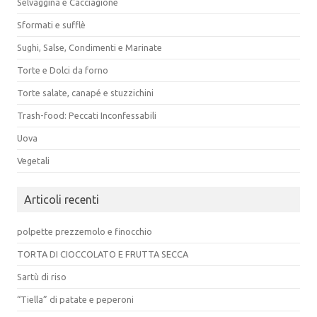
Selvaggina e Cacciagione
Sformati e sufflè
Sughi, Salse, Condimenti e Marinate
Torte e Dolci da forno
Torte salate, canapé e stuzzichini
Trash-food: Peccati Inconfessabili
Uova
Vegetali
Articoli recenti
polpette prezzemolo e finocchio
TORTA DI CIOCCOLATO E FRUTTA SECCA
Sartù di riso
“Tiella” di patate e peperoni