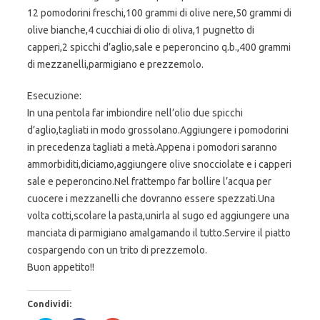
12 pomodorini freschi,100 grammi di olive nere,50 grammi di
olive bianche,4 cucchiai di olio di oliva,1 pugnetto di
capperi,2 spicchi d’aglio,sale e peperoncino q.b.,400 grammi
di mezzanelli,parmigiano e prezzemolo.
Esecuzione:
In una pentola far imbiondire nell’olio due spicchi
d’aglio,tagliati in modo grossolano.Aggiungere i pomodorini
in precedenza tagliati a metà.Appena i pomodori saranno
ammorbiditi,diciamo,aggiungere olive snocciolate e i capperi
sale e peperoncino.Nel frattempo far bollire l’acqua per
cuocere i mezzanelli che dovranno essere spezzati.Una
volta cotti,scolare la pasta,unirla al sugo ed aggiungere una
manciata di parmigiano amalgamando il tutto.Servire il piatto
cospargendo con un trito di prezzemolo.
Buon appetito!!
Condividi: