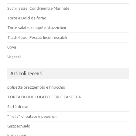
Sughi, Salse, Condimenti e Marinate
Torte e Dolci da forno
Torte salate, canapé e stuzzichini
Trash-food: Peccati Inconfessabili
Uova
Vegetali
Articoli recenti
polpette prezzemolo e finocchio
TORTA DI CIOCCOLATO E FRUTTA SECCA
Sartù di riso
“Tiella” di patate e peperoni
Gazpachuelo
Kuku sabzi