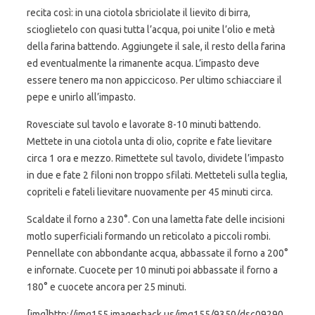
recita così: in una ciotola sbriciolate il lievito di birra,
scioglietelo con quasi tutta l’acqua, poi unite l’olio e metà
della farina battendo. Aggiungete il sale, il resto della farina
ed eventualmente la rimanente acqua. L’impasto deve
essere tenero ma non appiccicoso. Per ultimo schiacciare il
pepe e unirlo all’impasto.
Rovesciate sul tavolo e lavorate 8-10 minuti battendo.
Mettete in una ciotola unta di olio, coprite e fate lievitare
circa 1 ora e mezzo. Rimettete sul tavolo, dividete l’impasto
in due e fate 2 filoni non troppo sfilati. Metteteli sulla teglia,
copriteli e fateli lievitare nuovamente per 45 minuti circa.
Scaldate il forno a 230°. Con una lametta fate delle incisioni
motlo superficiali formando un reticolato a piccoli rombi.
Pennellate con abbondante acqua, abbassate il forno a 200°
e infornate. Cuocete per 10 minuti poi abbassate il forno a
180° e cuocete ancora per 25 minuti.
[img]http://img155.imageshack.us/img155/9350/dsc09290