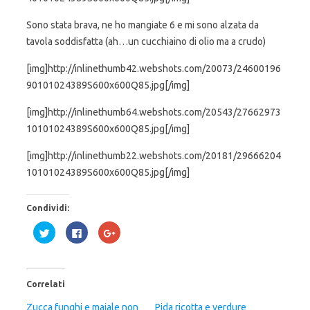
Sono stata brava, ne ho mangiate 6 e mi sono alzata da
tavola soddisfatta (ah…un cucchiaino di olio ma a crudo)
[img]http://inlinethumb42.webshots.com/20073/24600196
90101024389S600x600Q85.jpg[/img]
[img]http://inlinethumb64.webshots.com/20543/27662973
10101024389S600x600Q85.jpg[/img]
[img]http://inlinethumb22.webshots.com/20181/29666204
10101024389S600x600Q85.jpg[/img]
Condividi:
F
F
F
a
a
a
i
i
i
c
c
c
l
l
l
i
i
i
c
c
c
Correlati
q
p
q
u
e
u
i
r
i
Zucca funghi e maiale non
Pida ricotta e verdure