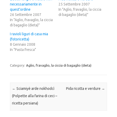
p
c
p
necessariamente in
e
o
e
25 Settembre 2007
r
n
r
quest'ordine
In "Aglio, fravaglio, la ciccia
c
d
c
o
i
o
26 Settembre 2007
di bagaglio (dieta)"
n
v
n
In "Aglio, fravaglio, la ciccia
d
i
d
i
d
i
di bagaglio (dieta)"
v
e
v
i
r
i
d
e
d
I ravioli liguri di casa mia
e
s
e
r
u
r
(fotoricetta)
e
F
e
8 Gennaio 2008
s
a
s
u
c
u
In "Pasta fresca"
T
e
G
w
b
o
i
o
o
t
o
g
t
k
l
Category:
Aglio, fravaglio, la ciccia di bagaglio (dieta)
e
(
e
r
S
+
(
i
(
S
a
S
i
p
i
a
r
a
p
e
p
Post navigation
←
Sciamiyè arde nokhodcì
Pida ricotta e verdure
→
r
i
r
e
n
e
i
u
i
(Polpette alla farina di ceci –
n
n
n
u
a
u
ricetta persiana)
n
n
n
a
u
a
n
o
n
u
v
u