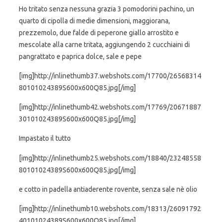
Ho tritato senza nessuna grazia 3 pomodorini pachino, un
quarto di cipolla di medie dimensioni, maggiorana,
prezzemolo, due falde di peperone giallo arrostito e
mescolate alla carne tritata, aggiungendo 2 cucchiaini di
pangrattato e paprica dolce, sale e pepe
[img]http://inlinethumb37.webshots.com/17700/26568314
80101024389S600x600Q85.jpg[/img]
[img]http://inlinethumb42.webshots.com/17769/20671887
30101024389S600x600Q85.jpg[/img]
Impastato il tutto
[img]http://inlinethumb25.webshots.com/18840/23248558
80101024389S600x600Q85.jpg[/img]
e cotto in padella antiaderente rovente, senza sale nè olio
[img]http://inlinethumb10.webshots.com/18313/26091792
40101024389S600x600Q85.jpg[/img]