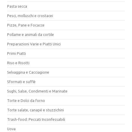
Pasta secca
Pesci, molluschi e crostacei
Pizze, Pane e Focacce
Pollame e animali da cortile
Preparazioni Varie e Piatti Unici
Primi Piatti
Riso e Risotti
Selvaggina e Cacciagione
Sformati e sufflè
Sughi, Salse, Condimenti e Marinate
Torte e Dolci da forno
Torte salate, canapé e stuzzichini
Trash-food: Peccati Inconfessabili
Uova