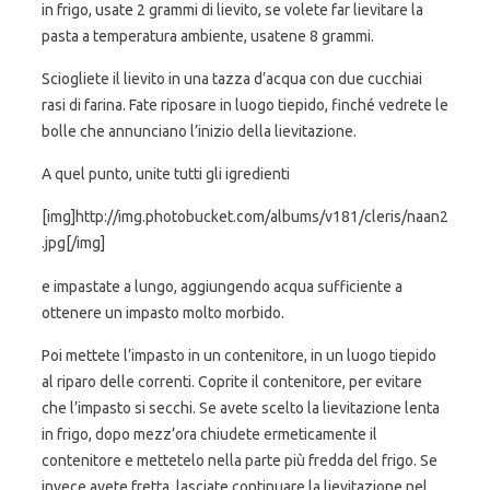
in frigo, usate 2 grammi di lievito, se volete far lievitare la
pasta a temperatura ambiente, usatene 8 grammi.
Sciogliete il lievito in una tazza d’acqua con due cucchiai
rasi di farina. Fate riposare in luogo tiepido, finché vedrete le
bolle che annunciano l’inizio della lievitazione.
A quel punto, unite tutti gli igredienti
[img]http://img.photobucket.com/albums/v181/cleris/naan2
.jpg[/img]
e impastate a lungo, aggiungendo acqua sufficiente a
ottenere un impasto molto morbido.
Poi mettete l’impasto in un contenitore, in un luogo tiepido
al riparo delle correnti. Coprite il contenitore, per evitare
che l’impasto si secchi. Se avete scelto la lievitazione lenta
in frigo, dopo mezz’ora chiudete ermeticamente il
contenitore e mettetelo nella parte più fredda del frigo. Se
invece avete fretta, lasciate continuare la lievitazione nel