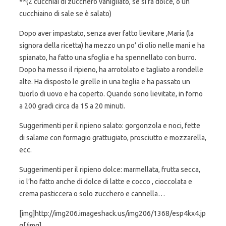
**(2 cucchiai di zucchero vanigliato, se si fa dolce, o un
cucchiaino di sale se è salato)
Dopo aver impastato, senza aver fatto lievitare ,Maria (la
signora della ricetta) ha mezzo un po’ di olio nelle mani e ha
spianato, ha fatto una sfoglia e ha spennellato con burro.
Dopo ha messo il ripieno, ha arrotolato e tagliato a rondelle
alte. Ha disposto le girelle in una teglia e ha passato un
tuorlo di uovo e ha coperto. Quando sono lievitate, in forno
a 200 gradi circa da 15 a 20 minuti.
Suggerimenti per il ripieno salato: gorgonzola e noci, fette
di salame con formagio grattugiato, prosciutto e mozzarella,
ecc.
Suggerimenti per il ripieno dolce: marmellata, frutta secca,
io l’ho fatto anche di dolce di latte e cocco , cioccolata e
crema pasticcera o solo zucchero e cannella…
[img]http://img206.imageshack.us/img206/1368/esp4kx4.jp
g[/img]