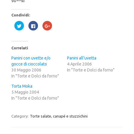
Condividi:
F
F
F
a
a
a
i
i
i
c
c
c
l
l
l
i
i
i
c
c
c
Correlati
q
p
q
u
e
u
i
r
i
Panini con uvette e/o
Panini all'uvetta
p
c
p
gocce di cioccolato
e
o
e
4 Aprile 2006
r
n
r
30 Maggio 2006
In "Torte e Dolci da forno"
c
d
c
o
i
o
In "Torte e Dolci da forno"
n
v
n
d
i
d
i
d
i
Torta Moka
v
e
v
5 Maggio 2004
i
r
i
d
e
d
In "Torte e Dolci da forno"
e
s
e
r
u
r
e
F
e
s
a
s
u
c
u
Category:
Torte salate, canapé e stuzzichini
T
e
G
w
b
o
i
o
o
t
o
g
t
k
l