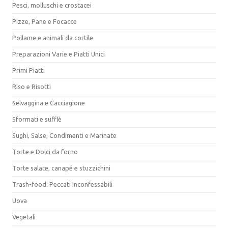
Pesci, molluschi e crostacei
Pizze, Pane e Focacce
Pollame e animali da cortile
Preparazioni Varie e Piatti Unici
Primi Piatti
Riso e Risotti
Selvaggina e Cacciagione
Sformati e sufflè
Sughi, Salse, Condimenti e Marinate
Torte e Dolci da forno
Torte salate, canapé e stuzzichini
Trash-food: Peccati Inconfessabili
Uova
Vegetali