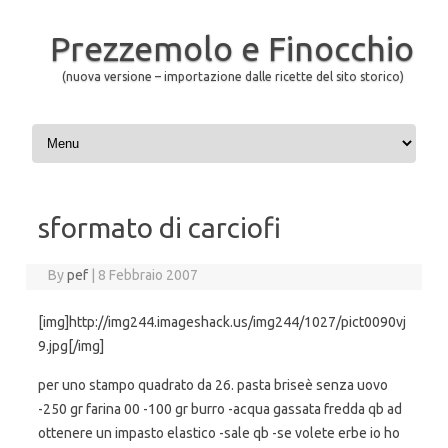
Prezzemolo e Finocchio
(nuova versione – importazione dalle ricette del sito storico)
Skip to content
sformato di carciofi
By
pef
|
8 Febbraio 2007
[img]http://img244.imageshack.us/img244/1027/pict0090vj
9.jpg[/img]
per uno stampo quadrato da 26. pasta briseè senza uovo
-250 gr farina 00 -100 gr burro -acqua gassata fredda qb ad
ottenere un impasto elastico -sale qb -se volete erbe io ho