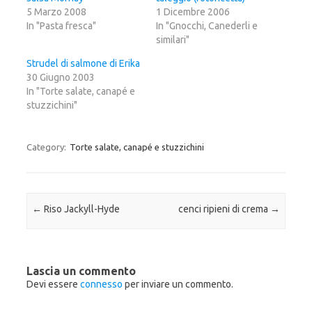
r
n
r
5 Marzo 2008
1 Dicembre 2006
c
d
c
o
i
o
In "Pasta fresca"
In "Gnocchi, Canederli e
n
v
n
d
i
d
similari"
i
d
i
v
e
v
Strudel di salmone di Erika
i
r
i
d
e
d
30 Giugno 2003
e
s
e
r
u
r
In "Torte salate, canapé e
e
F
e
stuzzichini"
s
a
s
u
c
u
T
e
G
w
b
o
i
o
o
Category:
Torte salate, canapé e stuzzichini
t
o
g
t
k
l
e
(
e
r
S
+
(
i
(
S
a
S
i
p
i
a
r
a
Post navigation
←
Riso Jackyll-Hyde
cenci ripieni di crema
→
p
e
p
r
i
r
e
n
e
i
u
i
n
n
n
u
a
u
n
n
n
Lascia un commento
a
u
a
n
o
n
Devi essere
connesso
per inviare un commento.
u
v
u
o
a
o
v
f
v