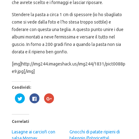
che avrete scelto e i formaggi e lasciar riposare.
Stendere la pasta a circa 1 cm di spessore (io ho sbagliato
come si vede dalla foto e l’ho stesa troppo sottile) e
foderare con questa una teglia. A questo punto unire i due
albumi montati a neve fermissima e versare il tutto nel
guscio. In forno a 200 gradi fino a quando la pasta non sia
dorata e il ripieno ben gonfio.
[img]http://img244.imageshack.us/img244/1831/pict0088p
e9.jpg[/img]
Condividi:
F
F
F
a
a
a
i
i
i
c
c
c
l
l
l
i
i
i
c
c
c
Correlati
q
p
q
u
e
u
i
r
i
Lasagne ai carciofi con
Gnocchi di patate ripieni di
p
c
p
salsa Mornay
e
o
e
taleggio (fotoricetta)