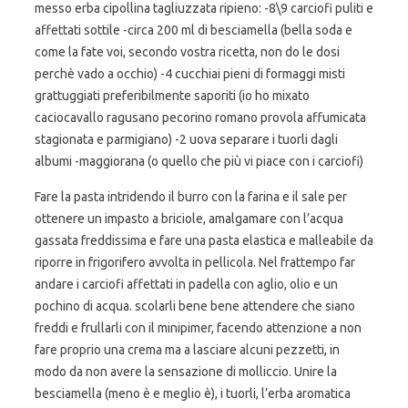
messo erba cipollina tagliuzzata ripieno: -8\9 carciofi puliti e
affettati sottile -circa 200 ml di besciamella (bella soda e
come la fate voi, secondo vostra ricetta, non do le dosi
perchè vado a occhio) -4 cucchiai pieni di formaggi misti
grattuggiati preferibilmente saporiti (io ho mixato
caciocavallo ragusano pecorino romano provola affumicata
stagionata e parmigiano) -2 uova separare i tuorli dagli
albumi -maggiorana (o quello che più vi piace con i carciofi)
Fare la pasta intridendo il burro con la farina e il sale per
ottenere un impasto a briciole, amalgamare con l’acqua
gassata freddissima e fare una pasta elastica e malleabile da
riporre in frigorifero avvolta in pellicola. Nel frattempo far
andare i carciofi affettati in padella con aglio, olio e un
pochino di acqua. scolarli bene bene attendere che siano
freddi e frullarli con il minipimer, facendo attenzione a non
fare proprio una crema ma a lasciare alcuni pezzetti, in
modo da non avere la sensazione di molliccio. Unire la
besciamella (meno è e meglio è), i tuorli, l’erba aromatica