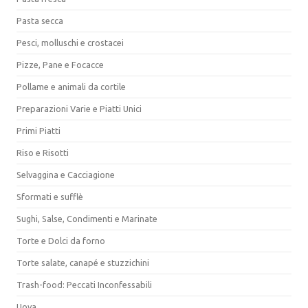
Pasta secca
Pesci, molluschi e crostacei
Pizze, Pane e Focacce
Pollame e animali da cortile
Preparazioni Varie e Piatti Unici
Primi Piatti
Riso e Risotti
Selvaggina e Cacciagione
Sformati e sufflè
Sughi, Salse, Condimenti e Marinate
Torte e Dolci da forno
Torte salate, canapé e stuzzichini
Trash-food: Peccati Inconfessabili
Uova