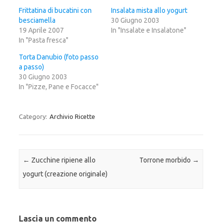
u
e
u
i
r
i
Frittatina di bucatini con
Insalata mista allo yogurt
p
c
p
besciamella
e
o
e
30 Giugno 2003
r
n
r
19 Aprile 2007
In "Insalate e Insalatone"
c
d
c
o
i
o
In "Pasta fresca"
n
v
n
d
i
d
i
d
i
Torta Danubio (foto passo
v
e
v
a passo)
i
r
i
d
e
d
30 Giugno 2003
e
s
e
r
u
r
In "Pizze, Pane e Focacce"
e
F
e
s
a
s
u
c
u
T
e
G
w
b
o
Category:
Archivio Ricette
i
o
o
t
o
g
t
k
l
e
(
e
r
S
+
(
i
(
S
a
S
Post navigation
←
Zucchine ripiene allo
Torrone morbido
→
i
p
i
a
r
a
yogurt (creazione originale)
p
e
p
r
i
r
e
n
e
i
u
i
n
n
n
u
a
u
n
n
n
a
u
a
Lascia un commento