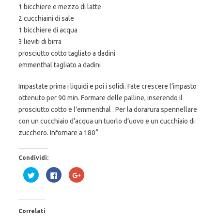
1 bicchiere e mezzo di latte
2 cucchiaini di sale
1 bicchiere di acqua
3 lieviti di birra
prosciutto cotto tagliato a dadini
emmenthal tagliato a dadini
Impastate prima i liquidi e poi i solidi. Fate crescere l’impasto
ottenuto per 90 min. Formare delle palline, inserendo il
prosciutto cotto e l’emmenthal . Per la dorarura spennellare
con un cucchiaio d’acqua un tuorlo d’uovo e un cucchiaio di
zucchero. Infornare a 180°
Condividi:
F
F
F
a
a
a
i
i
i
c
c
c
l
l
l
i
i
i
c
c
c
Correlati
q
p
q