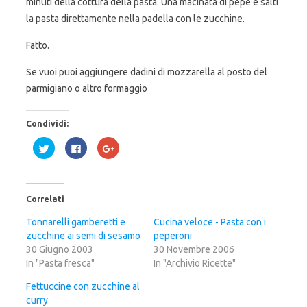
minuti della cottura della pasta. Una macinata di pepe e salti
la pasta direttamente nella padella con le zucchine.
Fatto.
Se vuoi puoi aggiungere dadini di mozzarella al posto del
parmigiano o altro formaggio
Condividi:
F
F
F
a
a
a
i
i
i
c
c
c
l
l
l
i
i
i
c
c
c
Correlati
q
p
q
u
e
u
i
r
i
Tonnarelli gamberetti e
Cucina veloce - Pasta con i
p
c
p
zucchine ai semi di sesamo
e
o
e
peperoni
r
n
r
30 Giugno 2003
30 Novembre 2006
c
d
c
o
i
o
In "Pasta fresca"
In "Archivio Ricette"
n
v
n
d
i
d
i
d
i
Fettuccine con zucchine al
v
e
v
curry
i
r
i