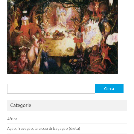
a
a
)
)
Ricerca
per:
Categorie
Africa
Aglio, fravaglio, la ciccia di bagaglio (dieta)