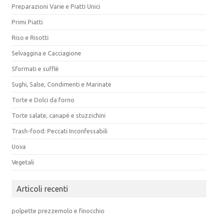
Preparazioni Varie e Piatti Unici
Primi Piatti
Riso e Risotti
Selvaggina e Cacciagione
Sformati e sufflè
Sughi, Salse, Condimenti e Marinate
Torte e Dolci da forno
Torte salate, canapé e stuzzichini
Trash-food: Peccati Inconfessabili
Uova
Vegetali
Articoli recenti
polpette prezzemolo e finocchio