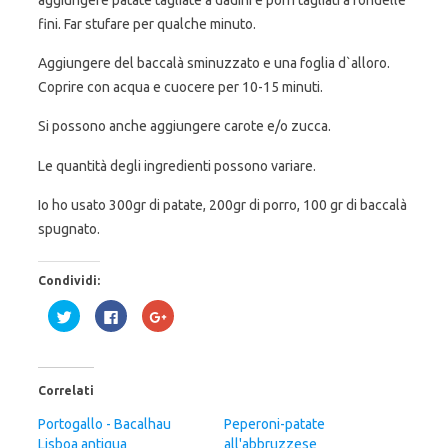
aggiungere patate tagliate a dadini e porri tagliati a rondelle
fini. Far stufare per qualche minuto.
Aggiungere del baccalà sminuzzato e una foglia d`alloro.
Coprire con acqua e cuocere per 10-15 minuti.
Si possono anche aggiungere carote e/o zucca.
Le quantità degli ingredienti possono variare.
Io ho usato 300gr di patate, 200gr di porro, 100 gr di baccalà
spugnato.
Condividi:
F
F
F
a
a
a
i
i
i
c
c
c
l
l
l
i
i
i
c
c
c
Correlati
q
p
q
u
e
u
i
r
i
Portogallo - Bacalhau
Peperoni-patate
p
c
p
Lisboa antigua
e
o
e
all'abbruzzese