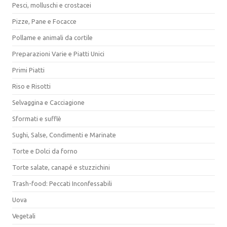
Pesci, molluschi e crostacei
Pizze, Pane e Focacce
Pollame e animali da cortile
Preparazioni Varie e Piatti Unici
Primi Piatti
Riso e Risotti
Selvaggina e Cacciagione
Sformati e sufflè
Sughi, Salse, Condimenti e Marinate
Torte e Dolci da forno
Torte salate, canapé e stuzzichini
Trash-food: Peccati Inconfessabili
Uova
Vegetali