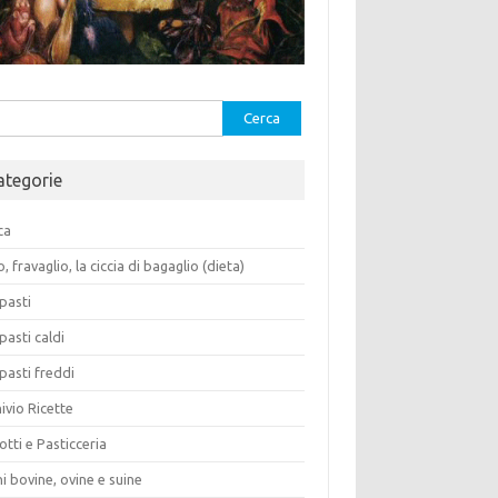
rca
ategorie
ca
o, fravaglio, la ciccia di bagaglio (dieta)
pasti
pasti caldi
pasti freddi
ivio Ricette
otti e Pasticceria
i bovine, ovine e suine