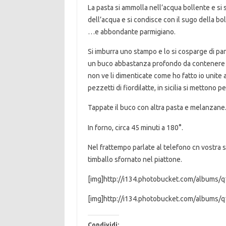
La pasta si ammolla nell’acqua bollente e si 
dell’acqua e si condisce con il sugo della b
…e abbondante parmigiano.
Si imburra uno stampo e lo si cosparge di pan
un buco abbastanza profondo da contenere la 
non ve li dimenticate come ho fatto io unite al
pezzetti di fiordilatte, in sicilia si mettono 
Tappate il buco con altra pasta e melanzane
In forno, circa 45 minuti a 180°.
Nel frattempo parlate al telefono cn vostra sor
timballo sfornato nel piattone.
[img]http://i134.photobucket.com/albums/q
[img]http://i134.photobucket.com/albums/q
Condividi: