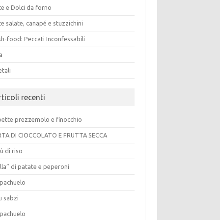
e e Dolci da forno
e salate, canapé e stuzzichini
h-food: Peccati Inconfessabili
a
tali
ticoli recenti
pette prezzemolo e finocchio
TA DI CIOCCOLATO E FRUTTA SECCA
ù di riso
lla” di patate e peperoni
pachuelo
u sabzi
pachuelo