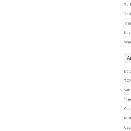
Tort
Tort
Tras
Uov
Vege
Ar
pol
TOR
Sart
“Tie
Gaz
Kuk
Gaz