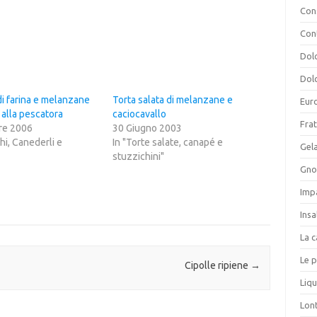
Cons
Con
Dolc
Dolc
i farina e melanzane
Torta salata di melanzane e
Eur
alla pescatora
caciocavallo
Frat
re 2006
30 Giugno 2003
hi, Canederli e
In "Torte salate, canapé e
Gela
stuzzichini"
Gnoc
Imp
Insa
La c
Le p
Cipolle ripiene
→
Liqu
Lon