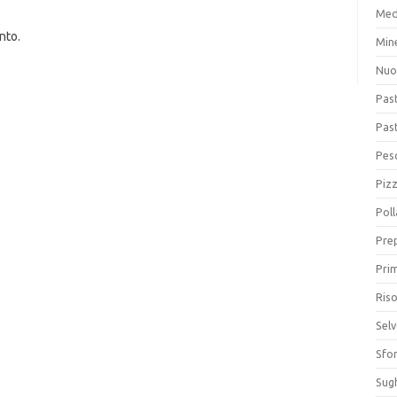
Med
nto.
Min
Nuo
Pas
Pas
Pesc
Piz
Poll
Prep
Prim
Riso
Sel
Sfor
Sugh