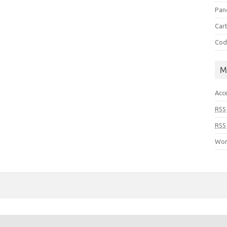
Pan
Cart
Cod
M
Acc
RSS
RSS
Wor