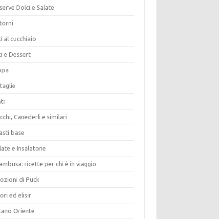
erve Dolci e Salate
torni
i al cucchiaio
i e Dessert
opa
taglie
ti
chi, Canederli e similari
asti base
late e Insalatone
ambusa: ricette per chi è in viaggio
ozioni di Puck
ori ed elisir
tano Oriente