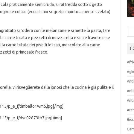
scola praticamente semicruda, si raffredda sotto il getto
olognese colato (ecco il mio segreto impietosamente svelato)
grattato si fodera con le melanzane e si mette la pasta, fare
Rice
carne tritata e pezzetti di mozzarella e se ce li avete e se
per:
la carne tritata dei piselli lessati, mescolate alla carne
C
pezzetti di primosale fresco.
Afri
.
Agli
Anti
ella. vi risveglierete dalla ipnosi che la cucina è già pulita e il
Anti
Anti
115/p_e_f/timballo1wm5.jpg[/img]
Arch
115/p_e_f/dsc02873th7.jpg[/img]
Bisc
Carn