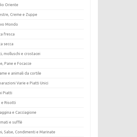
io Oriente
estre, Creme e Zuppe
vo Mondo
ta fresca
ta secca
i, molluschi e crostacei
ze, Pane e Focacce
ame e animali da cortile
arazioni Varie e Piatti Unici
i Piatti
 e Risotti
vaggina e Cacciagione
mati e sufflè
i, Salse, Condimenti e Marinate