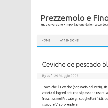
Prezzemolo e Fin
(nuova versione – importazione dalle ricette del s
Skip to content
HOME
ATTENZIONE!
Ceviche de pescado bl
By
pef
|
29 Maggio 2006
Trovo che il Ceviche (originario del Perù), si
varietà di ingredienti che si possono usare, ad
freschissimo! Provate gli spaghettini fritti, q
il sapore Vi sorprenderà!