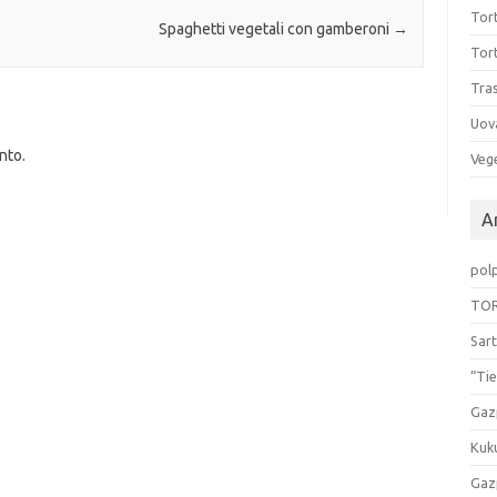
Tort
Spaghetti vegetali con gamberoni
→
Tort
Tras
Uov
nto.
Vege
Ar
pol
TOR
Sart
“Tie
Gaz
Kuk
Gaz