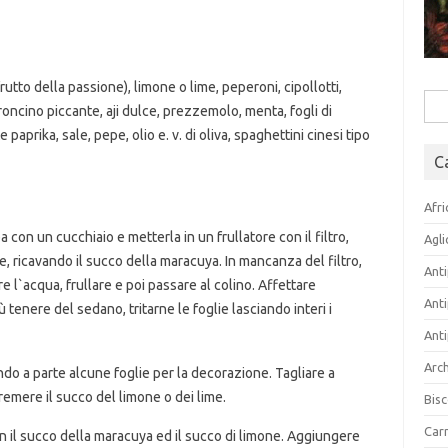
rutto della passione), limone o lime, peperoni, cipollotti,
Rice
oncino piccante, aji dulce, prezzemolo, menta, fogli di
per:
paprika, sale, pepe, olio e. v. di oliva, spaghettini cinesi tipo
C
Afri
lpa con un cucchiaio e metterla in un frullatore con il filtro,
Agli
 ricavando il succo della maracuya. In mancanza del filtro,
Anti
 l`acqua, frullare e poi passare al colino. Affettare
Anti
iù tenere del sedano, tritarne le foglie lasciando interi i
Anti
Arch
do a parte alcune foglie per la decorazione. Tagliare a
premere il succo del limone o dei lime.
Bisc
Carn
n il succo della maracuya ed il succo di limone. Aggiungere