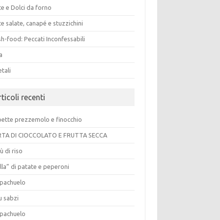
e e Dolci da forno
e salate, canapé e stuzzichini
h-food: Peccati Inconfessabili
a
tali
ticoli recenti
pette prezzemolo e finocchio
TA DI CIOCCOLATO E FRUTTA SECCA
ù di riso
lla” di patate e peperoni
pachuelo
u sabzi
pachuelo