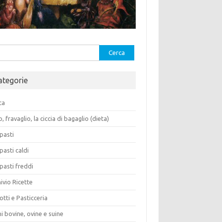
rca
ategorie
ca
o, fravaglio, la ciccia di bagaglio (dieta)
pasti
pasti caldi
pasti freddi
ivio Ricette
otti e Pasticceria
i bovine, ovine e suine