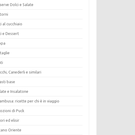
erve Dolci e Salate
torni
i al cucchiaio
i e Dessert
opa
taglie
ti
chi, Canederli e similari
asti base
late e Insalatone
ambusa: ricette per chi è in viaggio
ozioni di Puck
ori ed elisir
tano Oriente