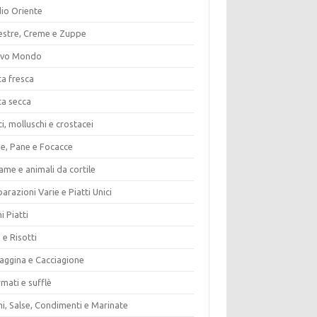
io Oriente
estre, Creme e Zuppe
vo Mondo
ta fresca
ta secca
i, molluschi e crostacei
ze, Pane e Focacce
ame e animali da cortile
arazioni Varie e Piatti Unici
i Piatti
 e Risotti
vaggina e Cacciagione
mati e sufflè
i, Salse, Condimenti e Marinate