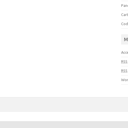
Pan
Cart
Cod
M
Acc
RSS
RSS
Wor