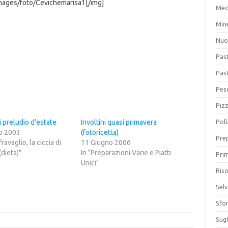
mages/foto/Cevichemarisa1[/img]
Med
Min
Nuo
Pas
Pas
Pesc
Piz
 preludio d'estate
Involtini quasi primavera
Poll
o 2003
(fotoricetta)
Prep
fravaglio, la ciccia di
11 Giugno 2006
(dieta)"
In "Preparazioni Varie e Piatti
Prim
Unici"
Riso
Sel
Sfor
Sugh