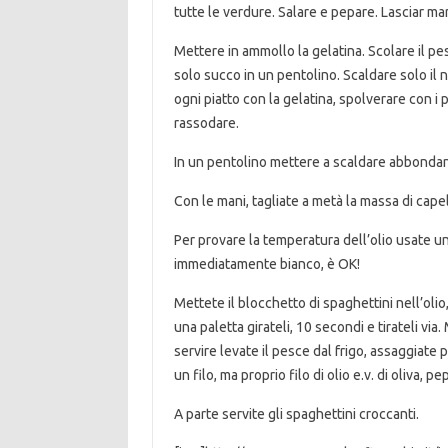
tutte le verdure. Salare e pepare. Lasciar ma
Mettere in ammollo la gelatina. Scolare il p
solo succo in un pentolino. Scaldare solo il n
ogni piatto con la gelatina, spolverare con i p
rassodare.
In un pentolino mettere a scaldare abbondant
Con le mani, tagliate a metà la massa di capel
Per provare la temperatura dell’olio usate 
immediatamente bianco, è OK!
Mettete il blocchetto di spaghettini nell’ol
una paletta girateli, 10 secondi e tirateli via
servire levate il pesce dal frigo, assaggiate p
un filo, ma proprio filo di olio e.v. di oliva, 
A parte servite gli spaghettini croccanti.