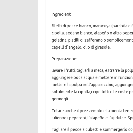
Ingredienti:
filetti di pesce bianco, maracuya (parchita o f
cipolla, sedano bianco, alapeño o altro peper
gelatina, pistilli di zafferano o semplicemente 
capelli d`angelo, olio di girasole.
Preparazione:
lavare i frutti, tagliarli a meta, estrarre la po
aggiungere poca acqua e mettere in funzione,
mettere la polpa nell’apparecchio, aggiungere
sottilmente la cipolla,i cipollotti e le coste p
germogli.
Tritare anche il prezzemolo e la menta tenen
julienne i peperoni, l’alapeño e l’aji dulce. S
Tagliare il pesce a cubetti e sommergerlo co