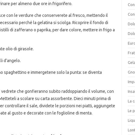
rinare per almeno due ore in frigorifero.
Cons
Con
esce con le verdure che conserverete al fresco, mettendo il
ecessario perché la gelatina si sciolga. Ricoprire il fondo di
Dolc
istilli di zafferano o paprika, per dare colore, mettere in frigo a
Dolc
Eur
e olio di girasole.
Frat
li d’angelo.
Gela
uno spaghettino e immergetene solo la punta: se diventa
Gnoc
Imp
io, vedrete che gonfieranno subito raddoppiando il volume, con
Insa
. Metteteli a scolare su carta assorbente. Dieci minuti prima di
La c
er controllare il sale, dividete le porzioni nei piatti, aggiungete
Le p
pepate al gusto e decorate con le foglioline di menta.
Liqu
Lon