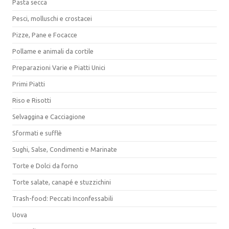
Pasta secca
Pesci, molluschi e crostacei
Pizze, Pane e Focacce
Pollame e animali da cortile
Preparazioni Varie e Piatti Unici
Primi Piatti
Riso e Risotti
Selvaggina e Cacciagione
Sformati e sufflè
Sughi, Salse, Condimenti e Marinate
Torte e Dolci da forno
Torte salate, canapé e stuzzichini
Trash-food: Peccati Inconfessabili
Uova