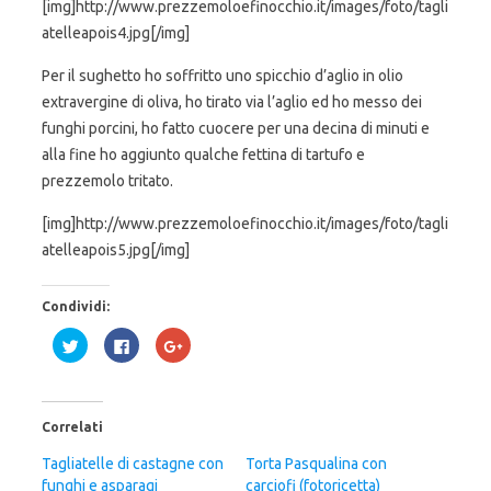
[img]http://www.prezzemoloefinocchio.it/images/foto/tagli
atelleapois4.jpg[/img]
Per il sughetto ho soffritto uno spicchio d’aglio in olio
extravergine di oliva, ho tirato via l’aglio ed ho messo dei
funghi porcini, ho fatto cuocere per una decina di minuti e
alla fine ho aggiunto qualche fettina di tartufo e
prezzemolo tritato.
[img]http://www.prezzemoloefinocchio.it/images/foto/tagli
atelleapois5.jpg[/img]
Condividi:
F
F
F
a
a
a
i
i
i
c
c
c
l
l
l
i
i
i
c
c
c
Correlati
q
p
q
u
e
u
i
r
i
Tagliatelle di castagne con
Torta Pasqualina con
p
c
p
funghi e asparagi
e
o
e
carciofi (fotoricetta)