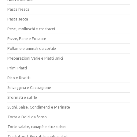
Pasta fresca
Pasta secca
Pesci, molluschi e crostacei
Pizze, Pane e Focacce
Pollame e animali da cortile
Preparazioni Varie e Piatti Unici
Primi Piatti
Riso e Risotti
Selvaggina e Cacciagione
Sformati e sufflè
Sughi, Salse, Condimenti e Marinate
Torte e Dolci da forno
Torte salate, canapé e stuzzichini
Trash-food: Peccati Inconfessabili