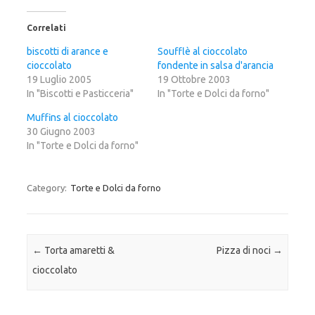
l
l
l
i
i
i
c
c
c
Correlati
q
p
q
u
e
u
i
r
i
biscotti di arance e
Soufflè al cioccolato
p
c
p
cioccolato
e
o
e
fondente in salsa d'arancia
r
n
r
19 Luglio 2005
19 Ottobre 2003
c
d
c
o
i
o
In "Biscotti e Pasticceria"
In "Torte e Dolci da forno"
n
v
n
d
i
d
i
d
i
Muffins al cioccolato
v
e
v
30 Giugno 2003
i
r
i
d
e
d
In "Torte e Dolci da forno"
e
s
e
r
u
r
e
F
e
s
a
s
u
c
u
Category:
Torte e Dolci da forno
T
e
G
w
b
o
i
o
o
t
o
g
t
k
l
e
(
e
r
S
+
Post navigation
←
Torta amaretti &
Pizza di noci
→
(
i
(
S
a
S
i
p
i
cioccolato
a
r
a
p
e
p
r
i
r
e
n
e
i
u
i