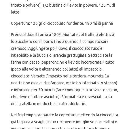
tritato a polvere), 1/2 bustina di lievito in polvere, 125 ml di
latte
Copertura: 125 gr di cioccolato fondente, 180 ml di panna
Preriscaldate il forno a 180º. Montate col frullino elettrico
lo zucchero con il burro fino a quando il composto sarà
cremoso. Aggiungete poi l’uovo, il cioccolato fuso e
intiepidito e la buccia di arancia grattugiata. Settacciate la
farina con cacao, peperoncino e lievito; incorporate il tutto
(poco alla volta e alternando col latte) all’impasto di
cioccolato. Versate l’impasto nella tortiera imburrata (la
ricetta non diceva di infarinare, ma io ho infarinato lo stesso)
e infornate per 30 minuti (fare comunque la prova stecchino,
che deve risultare asciutto). Sformatela e rovesciatela su
una gratella in modo che si raffreddi bene.
Nel frattempo preparate la copertura mettendo la cioccolata
già tagliata a scaglie in un recipiente (meglio se di metallo) e
versandoci sopra la panna che avrete portato a leggera