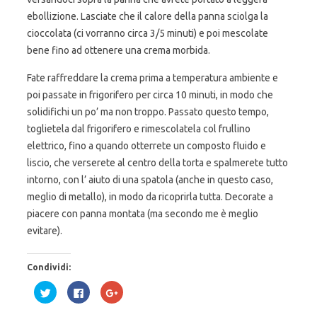
ebollizione. Lasciate che il calore della panna sciolga la
cioccolata (ci vorranno circa 3/5 minuti) e poi mescolate
bene fino ad ottenere una crema morbida.
Fate raffreddare la crema prima a temperatura ambiente e
poi passate in frigorifero per circa 10 minuti, in modo che
solidifichi un po’ ma non troppo. Passato questo tempo,
toglietela dal frigorifero e rimescolatela col frullino
elettrico, fino a quando otterrete un composto fluido e
liscio, che verserete al centro della torta e spalmerete tutto
intorno, con l’ aiuto di una spatola (anche in questo caso,
meglio di metallo), in modo da ricoprirla tutta. Decorate a
piacere con panna montata (ma secondo me è meglio
evitare).
Condividi:
F
F
F
a
a
a
i
i
i
c
c
c