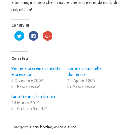
alluminio, in modo che il vapore che si crea renda morbidi i
polpettoni!
Condividi:
F
F
F
a
a
a
i
i
i
c
c
c
l
l
l
i
i
i
c
c
c
Correlati
q
p
q
u
e
u
i
r
i
Penne alla crema di ricotta
corona di ziti della
p
c
p
e bresaola
e
o
e
domenica
r
n
r
3 Dicembre 2004
11 Aprile 2005
c
d
c
o
i
o
In "Pasta secca"
In "Pasta secca"
n
v
n
d
i
d
i
d
i
fagottini in salsa di noci
v
e
v
26 Marzo 2010
i
r
i
d
e
d
In "Archivio Ricette"
e
s
e
r
u
r
e
F
e
s
a
s
u
c
u
Category:
Carni bovine, ovine e suine
T
e
G
w
b
o