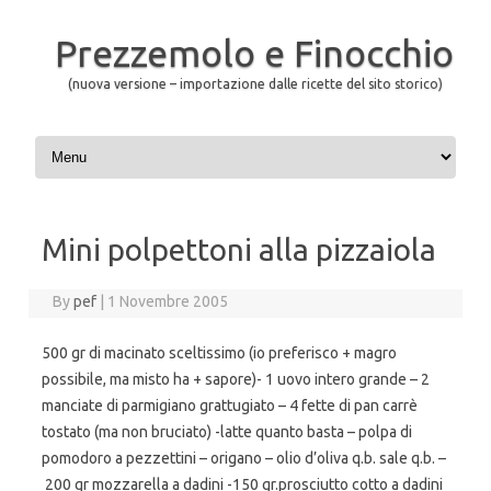
Prezzemolo e Finocchio
(nuova versione – importazione dalle ricette del sito storico)
Skip to content
Mini polpettoni alla pizzaiola
By
pef
|
1 Novembre 2005
500 gr di macinato sceltissimo (io preferisco + magro
possibile, ma misto ha + sapore)- 1 uovo intero grande – 2
manciate di parmigiano grattugiato – 4 fette di pan carrè
tostato (ma non bruciato) -latte quanto basta – polpa di
pomodoro a pezzettini – origano – olio d’oliva q.b. sale q.b. –
200 gr mozzarella a dadini -150 gr.prosciutto cotto a dadini