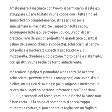
Amalgamare il macinato con l’uovo, il parmigiano, il sale q.b.
inzuppare il pane tostato in una coppa con il latte fino ad
ammorbidirlo completamente, strizzarlo un po’ e
amalgamare al macinato. Se l’impasto risulta secco,
aggiungere latte q.b., se troppo liquido, un po’ di pan
grattato. Fare dei piccoli polpettoni( grandi circa quanto il
palmo della mano chiuso a coppetta), schiacciarli al centro
col pollice e mettere 2 cubetti di prosciutto e 2 di
mozzarella, chiudere il polpettone molto bene e sistemarlo,
con gli altri, in una teglia da forno antiaderente.
Mescolare la polpa di pomodoro a pezzetti (se occorre
schiacciare i pezzetti x farla + omogenea) con un po’ d’olio
d’oliva, un pizzico di sale e un po’ di origano e metterne un
cucchiaio su ogni polpettone. Infornare a 200° per circa
20′-30′, a seconda del forno, comunque finché la carne non
è ben cotta. Se la polpa di pomodoro si secca troppo
durante la cottura, si può coprire la teglia con un foglio di