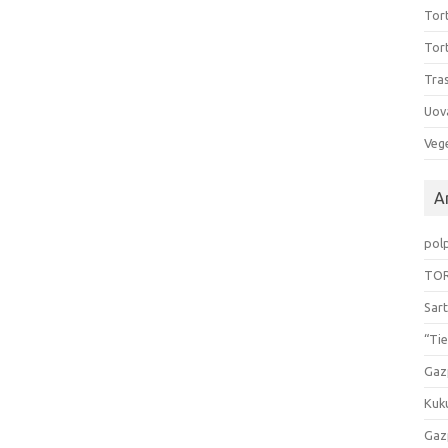
Tort
Tort
Tras
Uov
Vege
Ar
pol
TOR
Sart
“Tie
Gaz
Kuk
Gaz