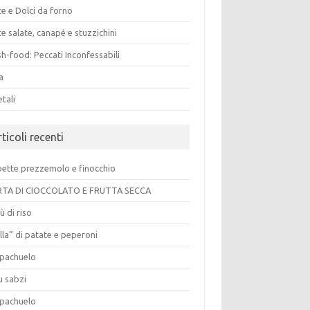
e e Dolci da forno
e salate, canapé e stuzzichini
h-food: Peccati Inconfessabili
a
tali
ticoli recenti
pette prezzemolo e finocchio
TA DI CIOCCOLATO E FRUTTA SECCA
ù di riso
lla” di patate e peperoni
pachuelo
u sabzi
pachuelo