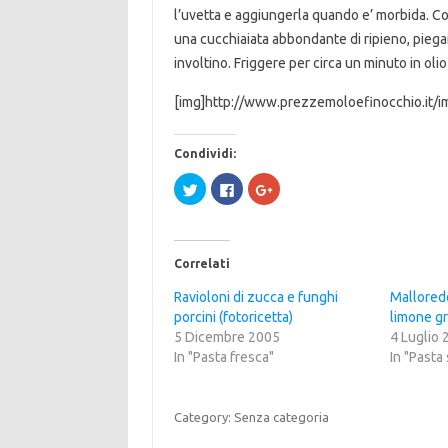
l’uvetta e aggiungerla quando e’ morbida. Co
una cucchiaiata abbondante di ripieno, piegare
involtino. Friggere per circa un minuto in olio
[img]http://www.prezzemoloefinocchio.it/ima
Condividi:
F
F
F
a
a
a
i
i
i
c
c
c
l
l
l
i
i
i
c
c
c
Correlati
q
p
q
u
e
u
i
r
i
Ravioloni di zucca e funghi
Malloredd
p
c
p
porcini (fotoricetta)
e
o
e
limone gr
r
n
r
5 Dicembre 2005
4 Luglio
c
d
c
o
i
o
In "Pasta fresca"
In "Pasta
n
v
n
d
i
d
i
d
i
v
e
v
i
r
i
Category: Senza categoria
d
e
d
e
s
e