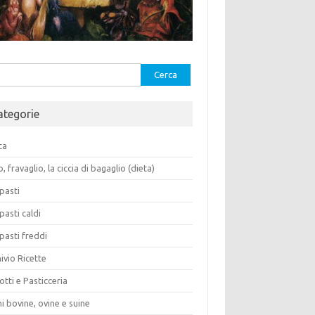
rca
ategorie
ca
o, fravaglio, la ciccia di bagaglio (dieta)
pasti
pasti caldi
pasti freddi
ivio Ricette
otti e Pasticceria
i bovine, ovine e suine