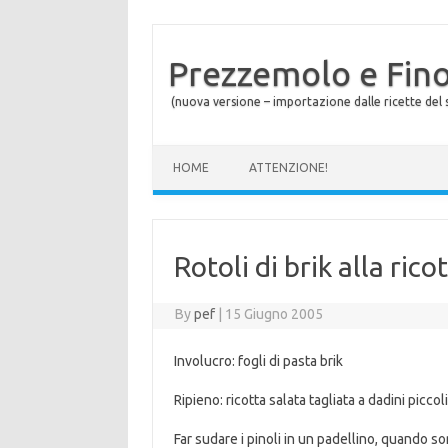
Prezzemolo e Fin
(nuova versione – importazione dalle ricette del s
Skip to content
HOME
ATTENZIONE!
Rotoli di brik alla ric
By
pef
|
15 Giugno 2005
Involucro: fogli di pasta brik
Ripieno: ricotta salata tagliata a dadini picco
Far sudare i pinoli in un padellino, quando s