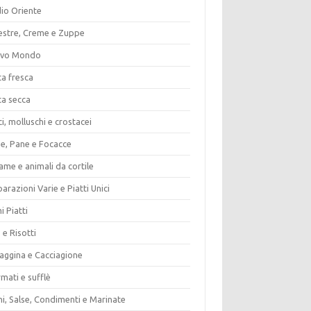
io Oriente
estre, Creme e Zuppe
vo Mondo
ta fresca
ta secca
i, molluschi e crostacei
ze, Pane e Focacce
ame e animali da cortile
arazioni Varie e Piatti Unici
i Piatti
 e Risotti
vaggina e Cacciagione
mati e sufflè
i, Salse, Condimenti e Marinate