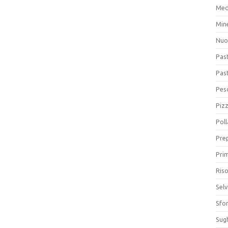
Med
Min
Nuo
Pas
Pas
Pesc
Piz
Poll
Prep
Prim
Riso
Sel
Sfor
Sugh