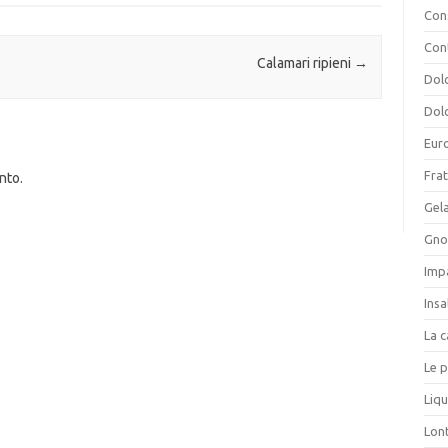
Cons
Con
Calamari ripieni
→
Dolc
Dolc
Eur
Frat
nto.
Gela
Gnoc
Imp
Insa
La c
Le p
Liqu
Lon