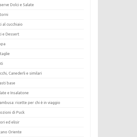
erve Dolci e Salate
torni
i al cucchiaio
i e Dessert
opa
taglie
ti
chi, Canederli e similari
asti base
late e Insalatone
ambusa: ricette per chi è in viaggio
ozioni di Puck
ori ed elisir
tano Oriente