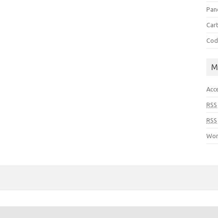
Pan
Cart
Cod
M
Acc
RSS
RSS
Wor