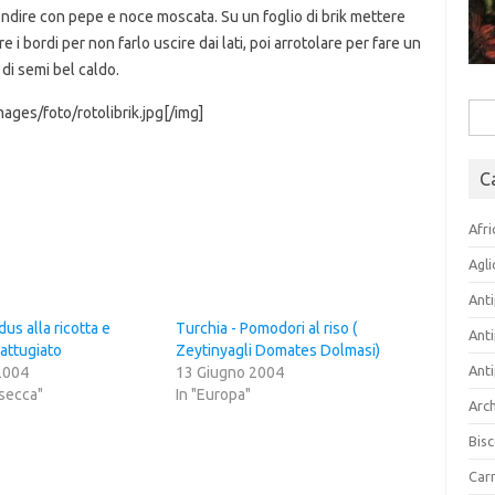
ndire con pepe e noce moscata. Su un foglio di brik mettere
 i bordi per non farlo uscire dai lati, poi arrotolare per fare un
 di semi bel caldo.
ges/foto/rotolibrik.jpg[/img]
Rice
per:
C
Afri
Agli
Anti
us alla ricotta e
Turchia - Pomodori al riso (
Anti
attugiato
Zeytinyagli Domates Dolmasi)
Anti
 2004
13 Giugno 2004
 secca"
In "Europa"
Arch
Bisc
Carn