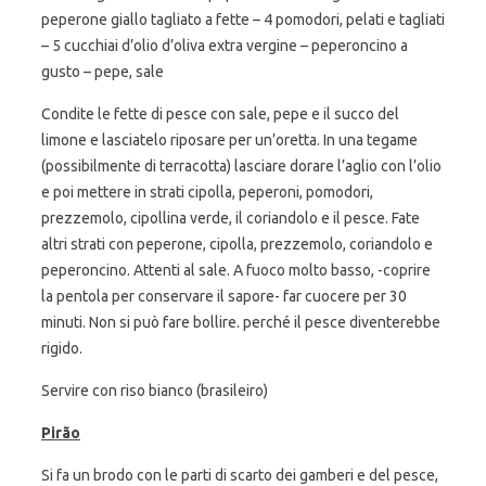
peperone giallo tagliato a fette – 4 pomodori, pelati e tagliati
– 5 cucchiai d’olio d’oliva extra vergine – peperoncino a
gusto – pepe, sale
Condite le fette di pesce con sale, pepe e il succo del
limone e lasciatelo riposare per un’oretta. In una tegame
(possibilmente di terracotta) lasciare dorare l’aglio con l’olio
e poi mettere in strati cipolla, peperoni, pomodori,
prezzemolo, cipollina verde, il coriandolo e il pesce. Fate
altri strati con peperone, cipolla, prezzemolo, coriandolo e
peperoncino. Attenti al sale. A fuoco molto basso, -coprire
la pentola per conservare il sapore- far cuocere per 30
minuti. Non si può fare bollire. perché il pesce diventerebbe
rigido.
Servire con riso bianco (brasileiro)
Pirão
Si fa un brodo con le parti di scarto dei gamberi e del pesce,