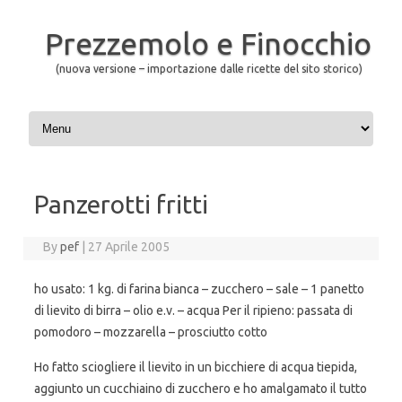
Prezzemolo e Finocchio
(nuova versione – importazione dalle ricette del sito storico)
Skip to content
Panzerotti fritti
By
pef
|
27 Aprile 2005
ho usato: 1 kg. di farina bianca – zucchero – sale – 1 panetto
di lievito di birra – olio e.v. – acqua Per il ripieno: passata di
pomodoro – mozzarella – prosciutto cotto
Ho fatto sciogliere il lievito in un bicchiere di acqua tiepida,
aggiunto un cucchiaino di zucchero e ho amalgamato il tutto