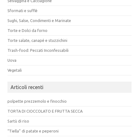
Selvaggina e Cacciagione
Sformati e sufflè
Sughi, Salse, Condimenti e Marinate
Torte e Dolci da forno
Torte salate, canapé e stuzzichini
Trash-food: Peccati Inconfessabili
Uova
Vegetali
Articoli recenti
polpette prezzemolo e finocchio
TORTA DI CIOCCOLATO E FRUTTA SECCA
Sartù di riso
“Tiella” di patate e peperoni