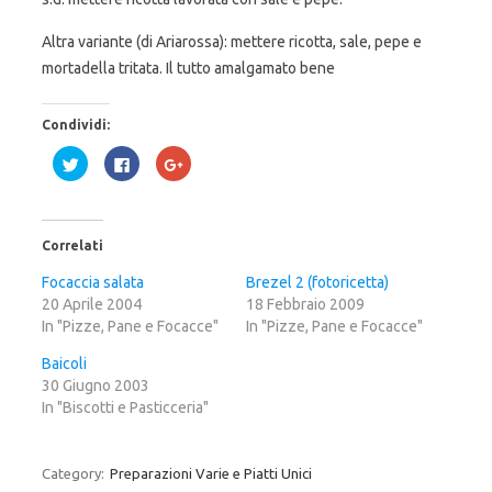
Altra variante (di Ariarossa): mettere ricotta, sale, pepe e
mortadella tritata. Il tutto amalgamato bene
Condividi:
F
F
F
a
a
a
i
i
i
c
c
c
l
l
l
i
i
i
c
c
c
Correlati
q
p
q
u
e
u
i
r
i
Focaccia salata
Brezel 2 (fotoricetta)
p
c
p
20 Aprile 2004
e
o
e
18 Febbraio 2009
r
n
r
In "Pizze, Pane e Focacce"
In "Pizze, Pane e Focacce"
c
d
c
o
i
o
n
v
n
Baicoli
d
i
d
i
d
i
30 Giugno 2003
v
e
v
In "Biscotti e Pasticceria"
i
r
i
d
e
d
e
s
e
r
u
r
e
F
e
Category:
Preparazioni Varie e Piatti Unici
s
a
s
u
c
u