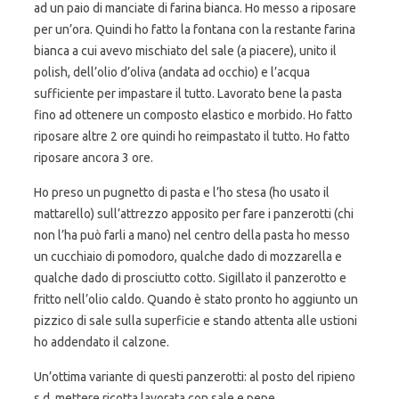
ad un paio di manciate di farina bianca. Ho messo a riposare
per un’ora. Quindi ho fatto la fontana con la restante farina
bianca a cui avevo mischiato del sale (a piacere), unito il
polish, dell’olio d’oliva (andata ad occhio) e l’acqua
sufficiente per impastare il tutto. Lavorato bene la pasta
fino ad ottenere un composto elastico e morbido. Ho fatto
riposare altre 2 ore quindi ho reimpastato il tutto. Ho fatto
riposare ancora 3 ore.
Ho preso un pugnetto di pasta e l’ho stesa (ho usato il
mattarello) sull’attrezzo apposito per fare i panzerotti (chi
non l’ha può farli a mano) nel centro della pasta ho messo
un cucchiaio di pomodoro, qualche dado di mozzarella e
qualche dado di prosciutto cotto. Sigillato il panzerotto e
fritto nell’olio caldo. Quando è stato pronto ho aggiunto un
pizzico di sale sulla superficie e stando attenta alle ustioni
ho addendato il calzone.
Un’ottima variante di questi panzerotti: al posto del ripieno
s.d. mettere ricotta lavorata con sale e pepe.