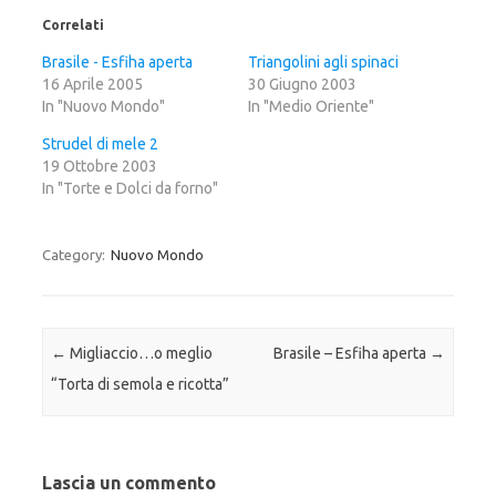
i
i
i
c
c
c
Correlati
q
p
q
u
e
u
i
r
i
Brasile - Esfiha aperta
Triangolini agli spinaci
p
c
p
16 Aprile 2005
e
o
e
30 Giugno 2003
r
n
r
In "Nuovo Mondo"
In "Medio Oriente"
c
d
c
o
i
o
n
v
n
Strudel di mele 2
d
i
d
i
d
i
19 Ottobre 2003
v
e
v
In "Torte e Dolci da forno"
i
r
i
d
e
d
e
s
e
r
u
r
e
F
e
Category:
Nuovo Mondo
s
a
s
u
c
u
T
e
G
w
b
o
i
o
o
t
o
g
t
k
l
e
(
e
Post navigation
←
Migliaccio…o meglio
Brasile – Esfiha aperta
→
r
S
+
(
i
(
“Torta di semola e ricotta”
S
a
S
i
p
i
a
r
a
p
e
p
r
i
r
e
n
e
i
u
i
Lascia un commento
n
n
n