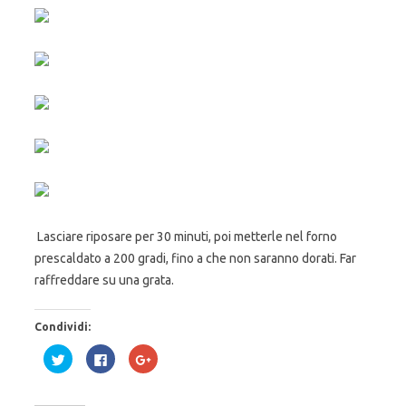
Lasciare riposare per 30 minuti, poi metterle nel forno
prescaldato a 200 gradi, fino a che non saranno dorati. Far
raffreddare su una grata.
Condividi:
F
F
F
a
a
a
i
i
i
c
c
c
l
l
l