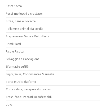
Pasta secca
Pesci, molluschi e crostacei
Pizze, Pane e Focacce
Pollame e animali da cortile
Preparazioni Varie e Piatti Unici
Primi Piatti
Riso e Risotti
Selvaggina e Cacciagione
Sformati e sufflè
Sughi, Salse, Condimenti e Marinate
Torte e Dolci da forno
Torte salate, canapé e stuzzichini
Trash-food: Peccati Inconfessabili
Uova