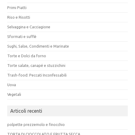
Primi Piatti
Riso e Risotti
Selvaggina e Cacciagione
Sformati e sufflè
Sughi, Salse, Condimenti e Marinate
Torte e Dolci da forno
Torte salate, canapé e stuzzichini
Trash-food: Peccati Inconfessabili
Uova
Vegetali
Articoli recenti
polpette prezzemolo e finocchio
TORTA DI CIOCCOLATO E FRUTTA SECCA