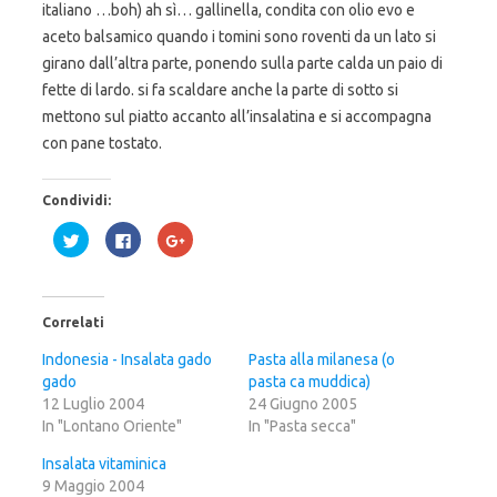
italiano …boh) ah sì… gallinella, condita con olio evo e
aceto balsamico quando i tomini sono roventi da un lato si
girano dall’altra parte, ponendo sulla parte calda un paio di
fette di lardo. si fa scaldare anche la parte di sotto si
mettono sul piatto accanto all’insalatina e si accompagna
con pane tostato.
Condividi:
F
F
F
a
a
a
i
i
i
c
c
c
l
l
l
i
i
i
c
c
c
Correlati
q
p
q
u
e
u
i
r
i
Indonesia - Insalata gado
Pasta alla milanesa (o
p
c
p
gado
e
o
e
pasta ca muddica)
r
n
r
12 Luglio 2004
24 Giugno 2005
c
d
c
o
i
o
In "Lontano Oriente"
In "Pasta secca"
n
v
n
d
i
d
i
d
i
Insalata vitaminica
v
e
v
9 Maggio 2004
i
r
i