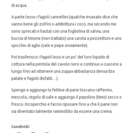
di acqua.
A parte lesso i fagioli cannellini (qualche invasato dice che
vanno bene gli zolfini o addirittura i coco, ma secondo me
sono sprecati e basta) con una fogliolina di salvia, una
buccia di limone (non trattato) una carota a pezzettoni e uno
spicchio di aglio (sale e pepe ovviamente).
Poi trasferisco i fagioli lessi e un po’ del loro liquido di
cottura nella pentola del cavolo nero e continuo a cuocere a
lungo fino ad ottenere una zuppa abbastanza densa (tra
patate e fagioli disfatti…).
Spengo e aggiungo le fettine di pane toscano raffermo,
mescolo, regolo di sale e aggiungo il pepolino (timo) secco o
fresco. Incoperchio e faccio riposare fino a che il pane non
sia diventato talmente rammollito da essere una crema.
Condividi: