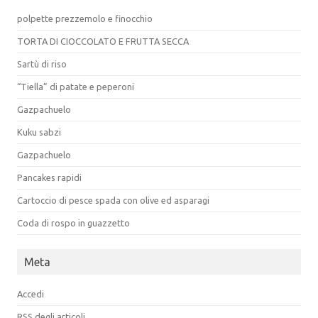
polpette prezzemolo e finocchio
TORTA DI CIOCCOLATO E FRUTTA SECCA
Sartù di riso
“Tiella” di patate e peperoni
Gazpachuelo
Kuku sabzi
Gazpachuelo
Pancakes rapidi
Cartoccio di pesce spada con olive ed asparagi
Coda di rospo in guazzetto
Meta
Accedi
RSS
degli articoli