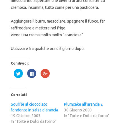
mescolando aspettare che diventi di una consistenza
cremosa. Insomma, tutto come per una pasticcera.
Aggiungere il burro, mescolare, spegnere il fuoco, far
raffreddare e mettere nel frigo.
viene una crema molto molto “aranciosa”
Utilizzare fra qualche ora o il giorno dopo.
Condividi:
F
F
F
a
a
a
i
i
i
c
c
c
l
l
l
i
i
i
c
c
c
Correlati
q
p
q
u
e
u
i
r
i
Soufflè al cioccolato
Plumcake all'arancia 2
p
c
p
fondente in salsa d'arancia
e
o
e
30 Giugno 2003
r
n
r
19 Ottobre 2003
In "Torte e Dolci da forno"
c
d
c
o
i
o
In "Torte e Dolci da forno"
n
v
n
d
i
d