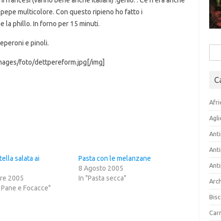
i francesi (vanno bene anche italiani) :genio: . Ce n’era anche
pepe multicolore. Con questo ripieno ho fatto i
 la phillo. In forno per 15 minuti.
eperoni e pinoli.
Rice
mages/foto/dettpereform.jpg[/img]
per:
C
Afri
Agli
Anti
Anti
ella salata ai
Pasta con le melanzane
Anti
8 Agosto 2005
re 2005
In "Pasta secca"
Arch
, Pane e Focacce"
Bisc
Carn