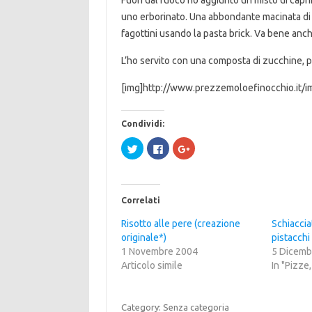
Fuori dal fuoco ho aggiunto un misto di caprin
uno erborinato. Una abbondante macinata di 
fagottini usando la pasta brick. Va bene anche
L’ho servito con una composta di zucchine, p
[img]http://www.prezzemoloefinocchio.it/i
Condividi:
F
F
F
a
a
a
i
i
i
c
c
c
l
l
l
i
i
i
c
c
c
Correlati
q
p
q
u
e
u
i
r
i
Risotto alle pere (creazione
Schiacciat
p
c
p
originale*)
e
o
e
pistacchi
r
n
r
1 Novembre 2004
5 Dicemb
c
d
c
o
i
o
Articolo simile
In "Pizze
n
v
n
d
i
d
i
d
i
v
e
v
i
r
i
Category: Senza categoria