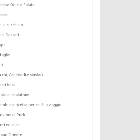
erve Dolci e Salate
torni
i al cucchiaio
i e Dessert
opa
taglie
ti
chi, Canederli e similari
asti base
late e Insalatone
ambusa: ricette per chi è in viaggio
ozioni di Puck
ori ed elisir
tano Oriente