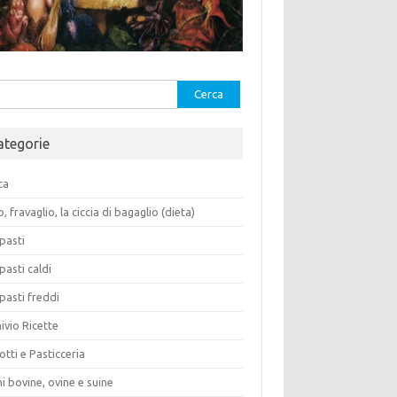
rca
ategorie
ca
o, fravaglio, la ciccia di bagaglio (dieta)
pasti
pasti caldi
pasti freddi
ivio Ricette
otti e Pasticceria
i bovine, ovine e suine