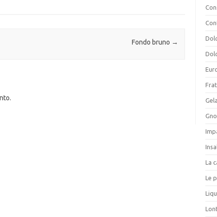
Cons
Con
Dolc
Fondo bruno
→
Dolc
Eur
Frat
nto.
Gela
Gnoc
Imp
Insa
La c
Le p
Liqu
Lon