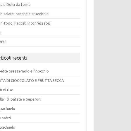
e e Dolci da forno
e salate, canapé e stuzzichini
h-food: Peccati Inconfessabili
a
tali
ticoli recenti
pette prezzemolo e finocchio
TA DI CIOCCOLATO E FRUTTA SECCA
ù di riso
lla” di patate e peperoni
pachuelo
u sabzi
pachuelo