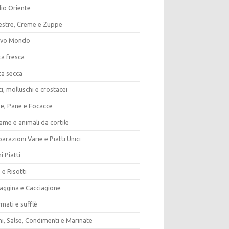
io Oriente
estre, Creme e Zuppe
vo Mondo
ta fresca
ta secca
i, molluschi e crostacei
ze, Pane e Focacce
ame e animali da cortile
arazioni Varie e Piatti Unici
i Piatti
 e Risotti
vaggina e Cacciagione
mati e sufflè
i, Salse, Condimenti e Marinate