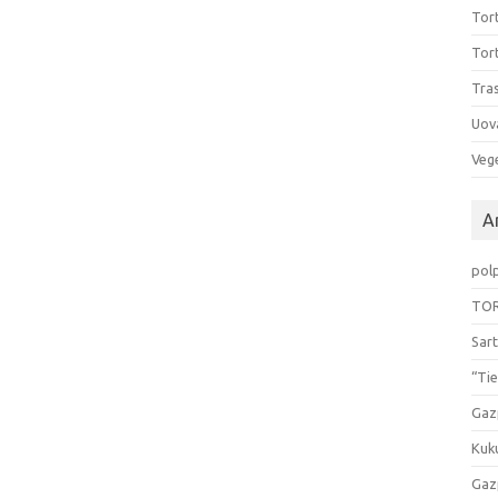
Tort
Tort
Tras
Uov
Vege
Ar
pol
TOR
Sart
“Tie
Gaz
Kuk
Gaz