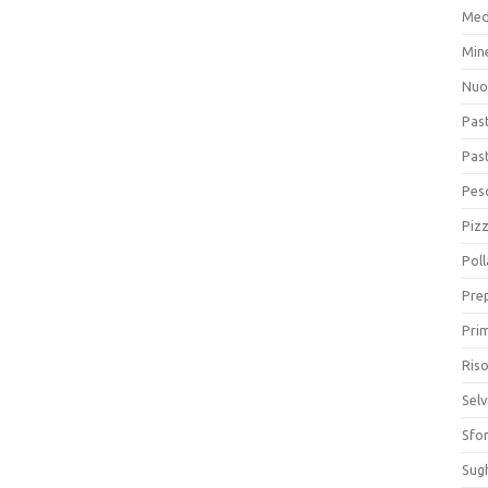
Med
Min
Nuo
Pas
Pas
Pesc
Piz
Poll
Prep
Prim
Riso
Sel
Sfor
Sugh