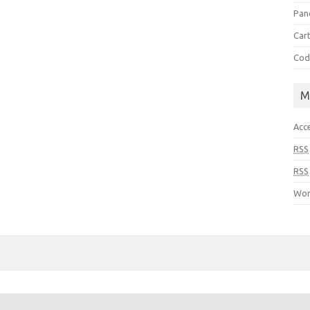
Pan
Cart
Cod
M
Acc
RSS
RSS
Wor