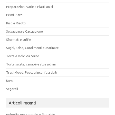
Preparazioni Varie e Piatti Unici
Primi Piatti
Riso e Risotti
Selvaggina e Cacciagione
Sformati e sufflè
Sughi, Salse, Condimenti e Marinate
Torte e Dolci da forno
Torte salate, canapé e stuzzichini
Trash-food: Peccati Inconfessabili
Uova
Vegetali
Articoli recenti
polpette prezzemolo e finocchio