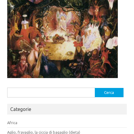
a
a
)
)
Ricerca
per:
Categorie
Africa
Aglio, fravaglio, la ciccia di bagaglio (dieta)