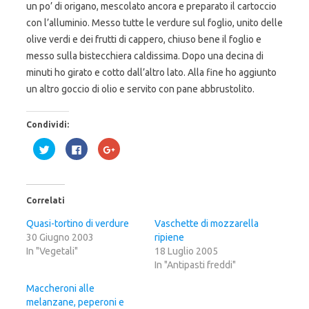
un po’ di origano, mescolato ancora e preparato il cartoccio
con l’alluminio. Messo tutte le verdure sul foglio, unito delle
olive verdi e dei frutti di cappero, chiuso bene il foglio e
messo sulla bistecchiera caldissima. Dopo una decina di
minuti ho girato e cotto dall’altro lato. Alla fine ho aggiunto
un altro goccio di olio e servito con pane abbrustolito.
Condividi:
F
F
F
a
a
a
i
i
i
c
c
c
l
l
l
i
i
i
c
c
c
Correlati
q
p
q
u
e
u
i
r
i
Quasi-tortino di verdure
Vaschette di mozzarella
p
c
p
30 Giugno 2003
e
o
e
ripiene
r
n
r
In "Vegetali"
18 Luglio 2005
c
d
c
o
i
o
In "Antipasti freddi"
n
v
n
d
i
d
i
d
i
Maccheroni alle
v
e
v
melanzane, peperoni e
i
r
i