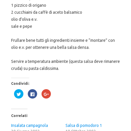
1 pizzico di origano
2 cucchiaini da caffè di aceto balsamico
olio d’oliva e.v.
sale e pepe
Frullare bene tutti gli ingredienti insieme e “montare” con
olio e.v. per ottenere una bella salsa densa.
Servire a temperatura ambiente (questa salsa deve rimanere
cruda) su pasta caldissima.
Condividi:
F
F
F
a
a
a
i
i
i
c
c
c
l
l
l
i
i
i
c
c
c
Correlati
q
p
q
u
e
u
i
r
i
Insalata campagnola
Salsa di pomodoro 1
p
c
p