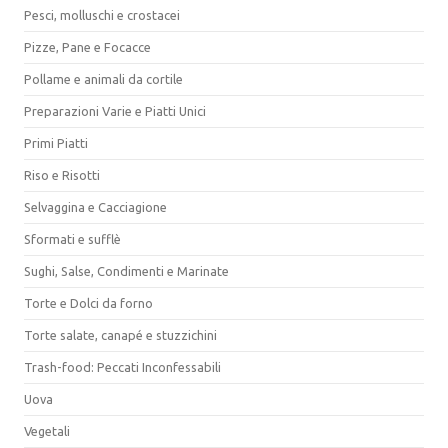
Pesci, molluschi e crostacei
Pizze, Pane e Focacce
Pollame e animali da cortile
Preparazioni Varie e Piatti Unici
Primi Piatti
Riso e Risotti
Selvaggina e Cacciagione
Sformati e sufflè
Sughi, Salse, Condimenti e Marinate
Torte e Dolci da forno
Torte salate, canapé e stuzzichini
Trash-food: Peccati Inconfessabili
Uova
Vegetali