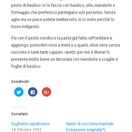
pesto di basilico: io lo faccio con basilico, olio, mandorle e
formaggio che preferisco parmigiano e/o pecorino. Senza
aglio ma se piace potete mettercelo, io lo evito perché lo
trovo indigesto.
Poi con il pesto condisco la pasta già fatta raffreddare e
aggiungo: pomodori rossi a metà o a quarti, olive nere senza
nocciolo e tanti tanti capperi. ripeto: per me è divina! Si
presenta molto bene se decorata con mandorle a scaglie e
foglie di basilico
Condividi:
F
F
F
a
a
a
i
i
i
c
c
c
l
l
l
i
i
i
c
c
c
Correlati
q
p
q
u
e
u
i
r
i
Sughetto rapidissimo
Nastri di zucchina marinati
p
c
p
18 Ottobre 2003
e
o
e
(creazione originale*)