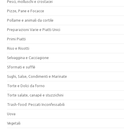
Pesci, molluschi e crostacei
Pizze, Pane e Focacce
Pollame e animali da cortile
Preparazioni Varie e Piatti Unici
Primi Piatti
Riso e Risotti
Selvaggina e Cacciagione
Sformati e sufflè
Sughi, Salse, Condimenti e Marinate
Torte e Dolci da forno
Torte salate, canapé e stuzzichini
Trash-food: Peccati Inconfessabili
Uova
Vegetali