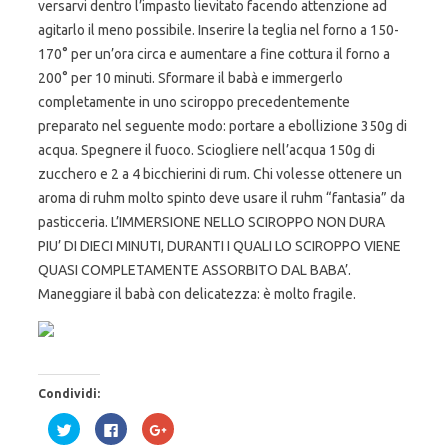
versarvi dentro l’impasto lievitato facendo attenzione ad
agitarlo il meno possibile. Inserire la teglia nel forno a 150-
170° per un’ora circa e aumentare a fine cottura il forno a
200° per 10 minuti. Sformare il babà e immergerlo
completamente in uno sciroppo precedentemente
preparato nel seguente modo: portare a ebollizione 350g di
acqua. Spegnere il fuoco. Sciogliere nell’acqua 150g di
zucchero e 2 a 4 bicchierini di rum. Chi volesse ottenere un
aroma di ruhm molto spinto deve usare il ruhm “fantasia” da
pasticceria. L’IMMERSIONE NELLO SCIROPPO NON DURA
PIU’ DI DIECI MINUTI, DURANTI I QUALI LO SCIROPPO VIENE
QUASI COMPLETAMENTE ASSORBITO DAL BABA’.
Maneggiare il babà con delicatezza: è molto fragile.
Condividi:
F
F
F
a
a
a