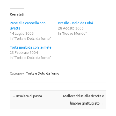
i
i
i
c
c
c
l
l
l
i
i
i
c
c
c
Correlati
q
p
q
u
e
u
i
r
i
Pane alla cannella con
Brasile - Bolo de Fubá
p
c
p
uvetta
e
o
e
28 Agosto 2005
r
n
r
14 Luglio 2005
In "Nuovo Mondo"
c
d
c
o
i
o
In "Torte e Dolci da forno"
n
v
n
d
i
d
i
d
i
Torta morbida con le mele
v
e
v
23 Febbraio 2004
i
r
i
d
e
d
In "Torte e Dolci da forno"
e
s
e
r
u
r
e
F
e
s
a
s
u
c
u
Category:
Torte e Dolci da forno
T
e
G
w
b
o
i
o
o
t
o
g
t
k
l
e
(
e
r
S
+
Post navigation
←
Insalata di pasta
Malloreddus alla ricotta e
(
i
(
S
a
S
i
p
i
limone grattugiato
→
a
r
a
p
e
p
r
i
r
e
n
e